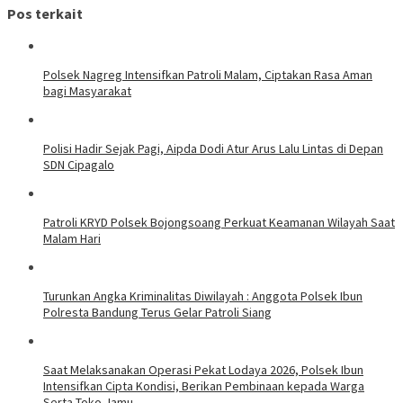
Pos terkait
Polsek Nagreg Intensifkan Patroli Malam, Ciptakan Rasa Aman
bagi Masyarakat
Polisi Hadir Sejak Pagi, Aipda Dodi Atur Arus Lalu Lintas di Depan
SDN Cipagalo
Patroli KRYD Polsek Bojongsoang Perkuat Keamanan Wilayah Saat
Malam Hari
Turunkan Angka Kriminalitas Diwilayah : Anggota Polsek Ibun
Polresta Bandung Terus Gelar Patroli Siang
Saat Melaksanakan Operasi Pekat Lodaya 2026, Polsek Ibun
Intensifkan Cipta Kondisi, Berikan Pembinaan kepada Warga
Serta Toko Jamu