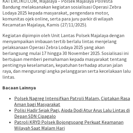
KATERCIKO.COM, Majalaya – Polsek Majalaya Polresta
Bandung melaksanakan kegiatan sosialisasi Operasi Zebra
Lodaya 2025 kepada masyarakat, pengendara motor,
komunitas ojek online, serta para juru parkir di wilayah
Kecamatan Majalaya, Kamis (27/11/2025).
Kegiatan dipimpin oleh Unit Lantas Polsek Majalaya dengan
menyampaikan imbauan tertib berlalu lintas menjelang
pelaksanaan Operasi Zebra Lodaya 2025 yang akan
berlangsung mulai 17 hingga 30 November 2025. Sosialisasi ini
bertujuan memberi pemahaman kepada masyarakat tentang
pentingnya keselamatan, kepatuhan terhadap aturan jalan
raya, dan mengurangi angka pelanggaran serta kecelakaan lalu
lintas.
Bacaan Lainnya
Polsek Nagreg Intensifkan Patroli Malam, Ciptakan Rasa
Aman bagi Masyarakat
Polisi Hadir Sejak Pagi, Aipda Dodi Atur Arus Lalu Lintas di
Depan SDN Cipagalo
Patroli KRYD Polsek Bojongsoang Perkuat Keamanan
Wilayah Saat Malam Hari