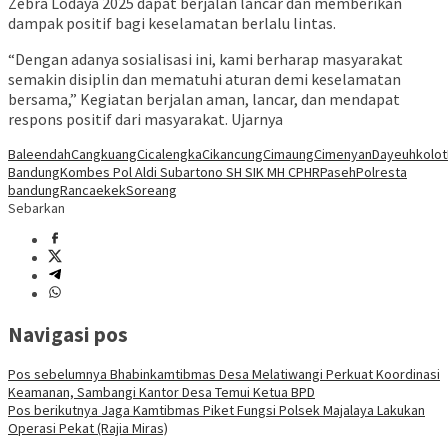
Zebra Lodaya 2025 dapat berjalan lancar dan memberikan
dampak positif bagi keselamatan berlalu lintas.
“Dengan adanya sosialisasi ini, kami berharap masyarakat
semakin disiplin dan mematuhi aturan demi keselamatan
bersama,” Kegiatan berjalan aman, lancar, dan mendapat
respons positif dari masyarakat. Ujarnya
Baleendah
Cangkuang
Cicalengka
Cikancung
Cimaung
Cimenyan
Dayeuhkolot
Bandung
Kombes Pol Aldi Subartono SH SIK MH CPHR
Paseh
Polresta
bandung
Rancaekek
Soreang
Sebarkan
Navigasi pos
Pos sebelumnya
Bhabinkamtibmas Desa Melatiwangi Perkuat Koordinasi
Keamanan, Sambangi Kantor Desa Temui Ketua BPD
Pos berikutnya
Jaga Kamtibmas Piket Fungsi Polsek Majalaya Lakukan
Operasi Pekat (Rajia Miras)