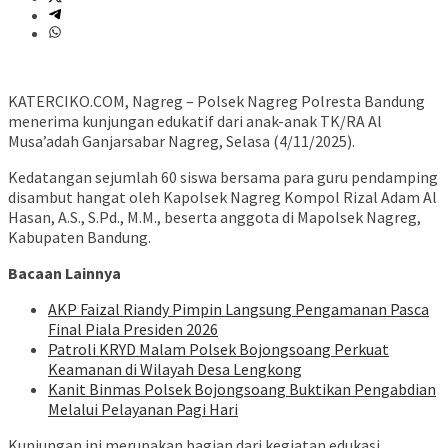
KATERCIKO.COM, Nagreg – Polsek Nagreg Polresta Bandung
menerima kunjungan edukatif dari anak-anak TK/RA Al
Musa’adah Ganjarsabar Nagreg, Selasa (4/11/2025).
Kedatangan sejumlah 60 siswa bersama para guru pendamping
disambut hangat oleh Kapolsek Nagreg Kompol Rizal Adam Al
Hasan, A.S., S.Pd., M.M., beserta anggota di Mapolsek Nagreg,
Kabupaten Bandung.
Bacaan Lainnya
AKP Faizal Riandy Pimpin Langsung Pengamanan Pasca
Final Piala Presiden 2026
Patroli KRYD Malam Polsek Bojongsoang Perkuat
Keamanan di Wilayah Desa Lengkong
Kanit Binmas Polsek Bojongsoang Buktikan Pengabdian
Melalui Pelayanan Pagi Hari
Kunjungan ini merupakan bagian dari kegiatan edukasi