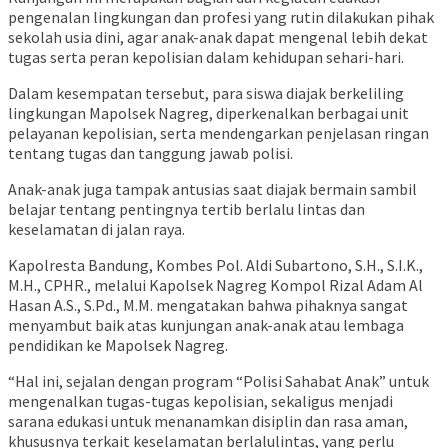
pengenalan lingkungan dan profesi yang rutin dilakukan pihak
sekolah usia dini, agar anak-anak dapat mengenal lebih dekat
tugas serta peran kepolisian dalam kehidupan sehari-hari.
Dalam kesempatan tersebut, para siswa diajak berkeliling
lingkungan Mapolsek Nagreg, diperkenalkan berbagai unit
pelayanan kepolisian, serta mendengarkan penjelasan ringan
tentang tugas dan tanggung jawab polisi.
Anak-anak juga tampak antusias saat diajak bermain sambil
belajar tentang pentingnya tertib berlalu lintas dan
keselamatan di jalan raya.
Kapolresta Bandung, Kombes Pol. Aldi Subartono, S.H., S.I.K.,
M.H., CPHR., melalui Kapolsek Nagreg Kompol Rizal Adam Al
Hasan A.S., S.Pd., M.M. mengatakan bahwa pihaknya sangat
menyambut baik atas kunjungan anak-anak atau lembaga
pendidikan ke Mapolsek Nagreg.
“Hal ini, sejalan dengan program “Polisi Sahabat Anak” untuk
mengenalkan tugas-tugas kepolisian, sekaligus menjadi
sarana edukasi untuk menanamkan disiplin dan rasa aman,
khususnya terkait keselamatan berlalulintas, yang perlu