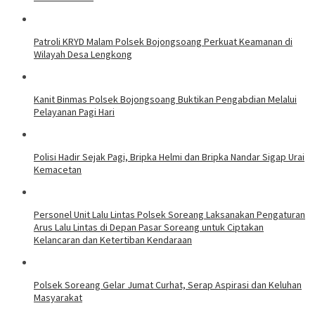
Patroli KRYD Malam Polsek Bojongsoang Perkuat Keamanan di
Wilayah Desa Lengkong
Kanit Binmas Polsek Bojongsoang Buktikan Pengabdian Melalui
Pelayanan Pagi Hari
Polisi Hadir Sejak Pagi, Bripka Helmi dan Bripka Nandar Sigap Urai
Kemacetan
Personel Unit Lalu Lintas Polsek Soreang Laksanakan Pengaturan
Arus Lalu Lintas di Depan Pasar Soreang untuk Ciptakan
Kelancaran dan Ketertiban Kendaraan
Polsek Soreang Gelar Jumat Curhat, Serap Aspirasi dan Keluhan
Masyarakat