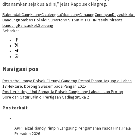
ditanamkan sejak usia dini,” jelas Kapolsek Nagreg.
Baleendah
Cangkuang
Cicalengka
Cikancung
Cimaung
Cimenyan
Dayeuhkolot
Bandung
Kombes Pol Aldi Subartono SH SIK MH CPHR
Paseh
Polresta
bandung
Rancaekek
Soreang
Sebarkan
Navigasi pos
Pos sebelumnya
Polsek Cileunyi Gandeng Petani Tanam Jagung di Lahan
17 Hektare, Dorong Swasembada Pangan 2025
Pos berikutnya
Unit Samapta Polsek Cangkuang Laksanakan Protap
Sore dan Gatur Lalin di Pertigaan Gadingtutuka 2
Pos terkait
AKP Faizal Riandy Pimpin Langsung Pengamanan Pasca Final Piala
Presiden 2026