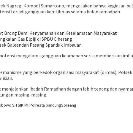
sek Nagreg, Kompol Sumartono, mengatakan bahwa kegiatan patro
ensi terjadi gangguan kamtibmas selama bulan ramadhan.
lpot Brong Demi Kenyamanan dan Keselamatan Masyarakat
gkalan Gas Elpiji di SPBU Ciherang
lsek Baleendah Pasang Spanduk Imbauan
erpotensi mengalami gangguan keamanan serta memberikan imbaua
 premanisme yang berkedok organisasi masyarakat (ormas). Polse
lisian.
pat menjalankan ibadah Ramadhan dengan lebih tenang dan nyama
kungan masing-masing.
ibowo SH SIK MH
Polresta bandung
Soreang