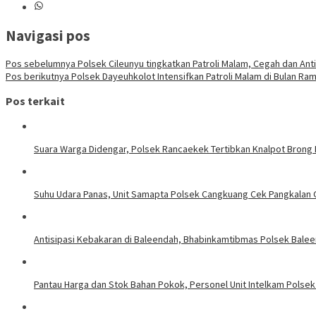
Navigasi pos
Pos sebelumnya
Polsek Cileunyu tingkatkan Patroli Malam, Cegah dan Ant
Pos berikutnya
Polsek Dayeuhkolot Intensifkan Patroli Malam di Bulan Ra
Pos terkait
Suara Warga Didengar, Polsek Rancaekek Tertibkan Knalpot Bron
Suhu Udara Panas, Unit Samapta Polsek Cangkuang Cek Pangkalan Ga
Antisipasi Kebakaran di Baleendah, Bhabinkamtibmas Polsek Bal
Pantau Harga dan Stok Bahan Pokok, Personel Unit Intelkam Polsek