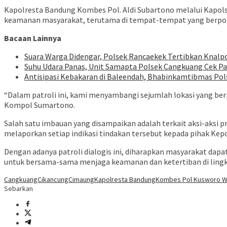
Kapolresta Bandung Kombes Pol. Aldi Subartono melalui Kapol
keamanan masyarakat, terutama di tempat-tempat yang berpot
Bacaan Lainnya
Suara Warga Didengar, Polsek Rancaekek Tertibkan Kna
Suhu Udara Panas, Unit Samapta Polsek Cangkuang Cek Pan
Antisipasi Kebakaran di Baleendah, Bhabinkamtibmas Po
“Dalam patroli ini, kami menyambangi sejumlah lokasi yang b
Kompol Sumartono.
Salah satu imbauan yang disampaikan adalah terkait aksi-aksi
melaporkan setiap indikasi tindakan tersebut kepada pihak Kepo
Dengan adanya patroli dialogis ini, diharapkan masyarakat da
untuk bersama-sama menjaga keamanan dan ketertiban di ling
Cangkuang
Cikancung
Cimaung
Kapolresta Bandung
Kombes Pol Kusworo W
Sebarkan