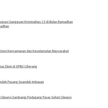
isipasi Gangguan Kriminalitas C3 di Bulan Ramadhan
madhan
g Demi Kenyamanan dan Keselamatan Masyarakat
s Elpiji di SPBU Ciherang
eendah Pasang Spanduk Imbauan
 Cileunyi Sambangi Pedagang Pasar Sehat Cileunyi