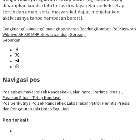
diharapkan kondisi lalu lintas di wilayah Rancaekek tetap
tertib dan aman, serta masyarakat dapat menjalankan
aktivitasnya tanpa hambatan berarti.
Cangkuang
Cikancung
Cimaung
Kapolresta Bandung
Kombes Pol Kusworo
Wibowo SH SIK MH
Polresta bandung
Soreang
Sebarkan
Navigasi pos
Pos sebelumnya
Polsek Rancaekek Gelar Patroli Perintis Presisi,
Pastikan Situasi Tetap Kondusif
Pos berikutnya
Polsek Rancaekek Laksanakan Patroli Perintis Presisi
dan Pengaturan Lalu Lintas Pagi Hari
Pos terkait