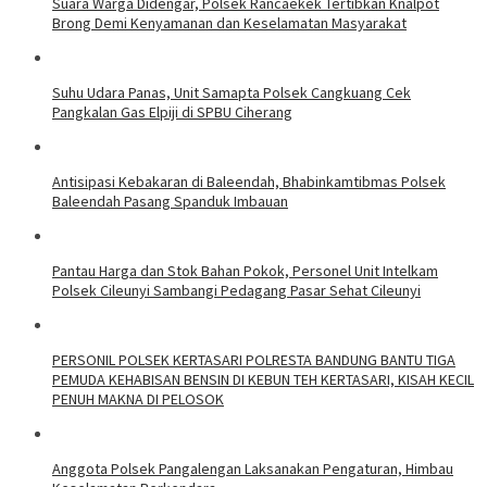
Suara Warga Didengar, Polsek Rancaekek Tertibkan Knalpot
Brong Demi Kenyamanan dan Keselamatan Masyarakat
Suhu Udara Panas, Unit Samapta Polsek Cangkuang Cek
Pangkalan Gas Elpiji di SPBU Ciherang
Antisipasi Kebakaran di Baleendah, Bhabinkamtibmas Polsek
Baleendah Pasang Spanduk Imbauan
Pantau Harga dan Stok Bahan Pokok, Personel Unit Intelkam
Polsek Cileunyi Sambangi Pedagang Pasar Sehat Cileunyi
PERSONIL POLSEK KERTASARI POLRESTA BANDUNG BANTU TIGA
PEMUDA KEHABISAN BENSIN DI KEBUN TEH KERTASARI, KISAH KECIL
PENUH MAKNA DI PELOSOK
Anggota Polsek Pangalengan Laksanakan Pengaturan, Himbau