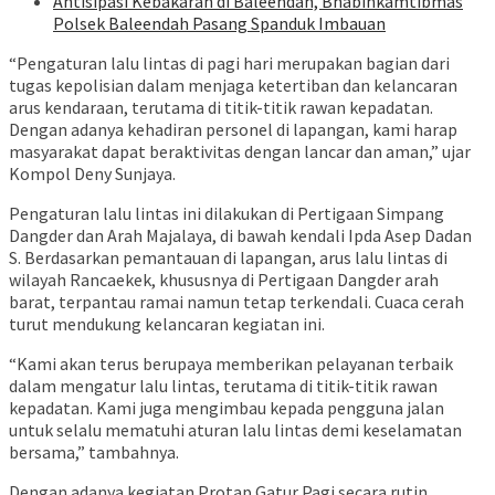
Antisipasi Kebakaran di Baleendah, Bhabinkamtibmas
Polsek Baleendah Pasang Spanduk Imbauan
“Pengaturan lalu lintas di pagi hari merupakan bagian dari
tugas kepolisian dalam menjaga ketertiban dan kelancaran
arus kendaraan, terutama di titik-titik rawan kepadatan.
Dengan adanya kehadiran personel di lapangan, kami harap
masyarakat dapat beraktivitas dengan lancar dan aman,” ujar
Kompol Deny Sunjaya.
Pengaturan lalu lintas ini dilakukan di Pertigaan Simpang
Dangder dan Arah Majalaya, di bawah kendali Ipda Asep Dadan
S. Berdasarkan pemantauan di lapangan, arus lalu lintas di
wilayah Rancaekek, khususnya di Pertigaan Dangder arah
barat, terpantau ramai namun tetap terkendali. Cuaca cerah
turut mendukung kelancaran kegiatan ini.
“Kami akan terus berupaya memberikan pelayanan terbaik
dalam mengatur lalu lintas, terutama di titik-titik rawan
kepadatan. Kami juga mengimbau kepada pengguna jalan
untuk selalu mematuhi aturan lalu lintas demi keselamatan
bersama,” tambahnya.
Dengan adanya kegiatan Protap Gatur Pagi secara rutin,