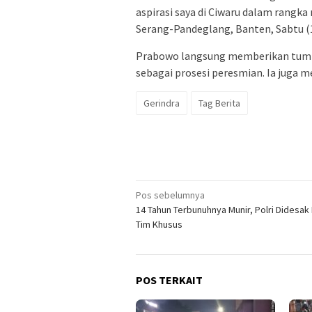
aspirasi saya di Ciwaru dalam rangk
Serang-Pandeglang, Banten, Sabtu (
Prabowo langsung memberikan tumpe
sebagai prosesi peresmian. Ia juga 
Gerindra
Tag Berita
Navigasi
Pos sebelumnya
14 Tahun Terbunuhnya Munir, Polri Didesak
pos
Tim Khusus
POS TERKAIT