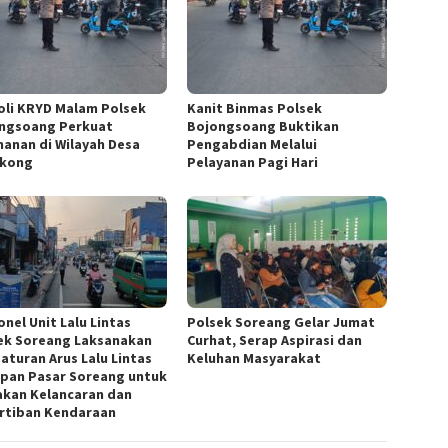
oli KRYD Malam Polsek
Kanit Binmas Polsek
ngsoang Perkuat
Bojongsoang Buktikan
anan di Wilayah Desa
Pengabdian Melalui
gkong
Pelayanan Pagi Hari
nel Unit Lalu Lintas
Polsek Soreang Gelar Jumat
ek Soreang Laksanakan
Curhat, Serap Aspirasi dan
aturan Arus Lalu Lintas
Keluhan Masyarakat
epan Pasar Soreang untuk
akan Kelancaran dan
rtiban Kendaraan