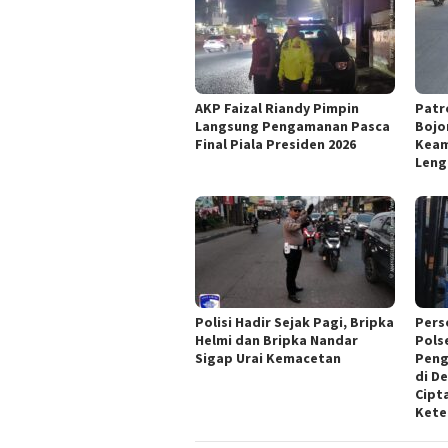
AKP Faizal Riandy Pimpin
Patr
Langsung Pengamanan Pasca
Bojo
Final Piala Presiden 2026
Keam
Len
Polisi Hadir Sejak Pagi, Bripka
Perso
Helmi dan Bripka Nandar
Pols
Sigap Urai Kemacetan
Peng
di D
Cipt
Kete