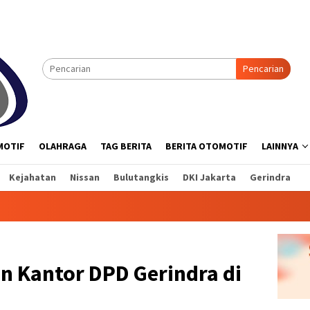
Pencarian
MOTIF
OLAHRAGA
TAG BERITA
BERITA OTOMOTIF
LAINNYA
Kejahatan
Nissan
Bulutangkis
DKI Jakarta
Gerindra
 Kantor DPD Gerindra di