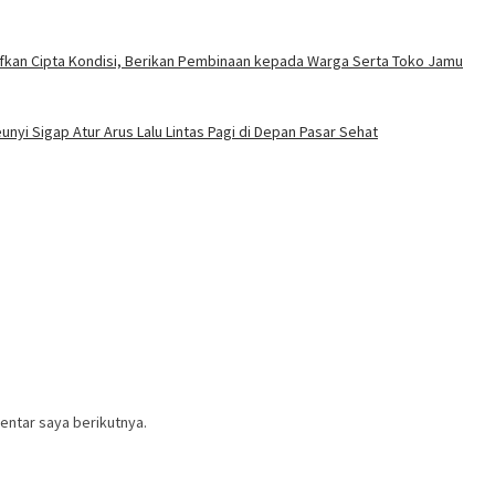
ifkan Cipta Kondisi, Berikan Pembinaan kepada Warga Serta Toko Jamu
nyi Sigap Atur Arus Lalu Lintas Pagi di Depan Pasar Sehat
entar saya berikutnya.