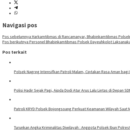
Navigasi pos
Pos sebelumnya
Harkamtibmas di Rancamanyar, Bhabinkamtibmas Polsek 
Pos berikutnya
Personel Bhabinkamtibmas Polsek Dayeuhkolot Laksanakan G
Pos terkait
Polsek Nagreg Intensifkan Patroli Malam, Ciptakan Rasa Aman bagi
Polisi Hadir Sejak Pagi, Aipda Dodi Atur Arus Lalu Lintas di Depan S
Patroli KRYD Polsek Bojongsoang Perkuat Keamanan Wilayah Saat 
Turunkan Angka Kriminalitas Diwilayah : Anggota Polsek Ibun Polres