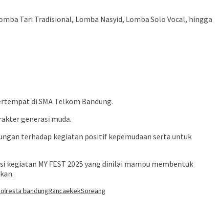
mba Tari Tradisional, Lomba Nasyid, Lomba Solo Vocal, hingga
bertempat di SMA Telkom Bandung.
rakter generasi muda.
ngan terhadap kegiatan positif kepemudaan serta untuk
asi kegiatan MY FEST 2025 yang dinilai mampu membentuk
ikan.
olresta bandung
Rancaekek
Soreang