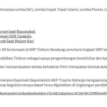
aranya Lomba Da’i, Lomba Cepat Tepat Islami, Lomba Poster, Lo
 Aman bagi Masyarakat
i Depan SDN Cipagalo
yah Saat Malam Hari
ngkat SD bertempat di SMP Telkom Bandung semntara tingkat SMP 
endidikan Telkom sebagai upaya pengembangan kreativitas dan ka
ar menyampaikan bahwa kehadiran Polri merupakan bentuk duku
 melalui Kapolsek Dayeuhkolot AKP Triyono Raharja mengapresi
harap kegiatan serupa dapat terus digalakkan di lingkungan pendid
Ibun
Kapolresta Bandung
Kombes Pol Aldi Subartono SH SIK MH CPHR
Paseh
P