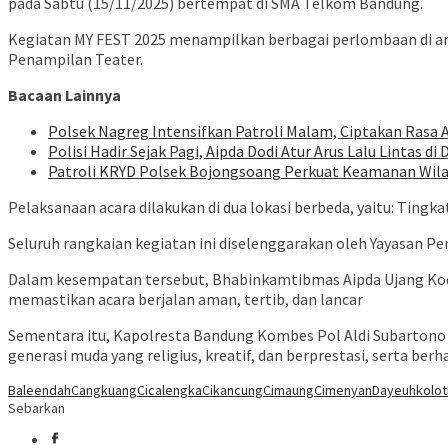
pada Sabtu (15/11/2025) bertempat di SMA Telkom Bandung.
Kegiatan MY FEST 2025 menampilkan berbagai perlombaan di ant
Penampilan Teater.
Bacaan Lainnya
Polsek Nagreg Intensifkan Patroli Malam, Ciptakan Rasa
Polisi Hadir Sejak Pagi, Aipda Dodi Atur Arus Lalu Lintas d
Patroli KRYD Polsek Bojongsoang Perkuat Keamanan Wila
Pelaksanaan acara dilakukan di dua lokasi berbeda, yaitu: Ti
Seluruh rangkaian kegiatan ini diselenggarakan oleh Yayasan P
Dalam kesempatan tersebut, Bhabinkamtibmas Aipda Ujang Kod
memastikan acara berjalan aman, tertib, dan lancar
Sementara itu, Kapolresta Bandung Kombes Pol Aldi Subartono
generasi muda yang religius, kreatif, dan berprestasi, serta ber
Baleendah
Cangkuang
Cicalengka
Cikancung
Cimaung
Cimenyan
Dayeuhkolot
Sebarkan