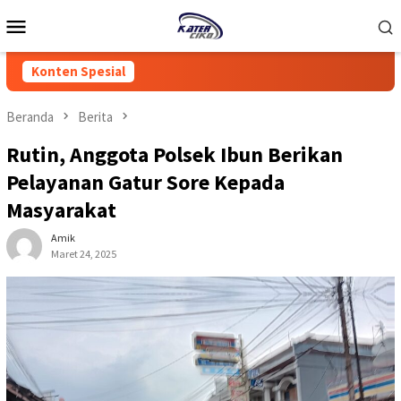
Loncat
Menu
ke
Mobile
konten
Konten Spesial
Beranda
Berita
Rutin, Anggota Polsek Ibun Berikan
Pelayanan Gatur Sore Kepada
Masyarakat
Amik
Maret 24, 2025