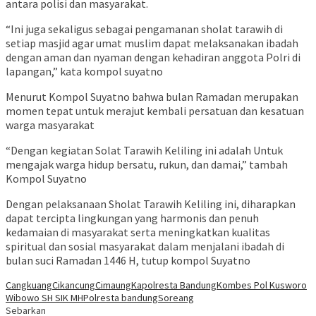
antara polisi dan masyarakat.
“Ini juga sekaligus sebagai pengamanan sholat tarawih di
setiap masjid agar umat muslim dapat melaksanakan ibadah
dengan aman dan nyaman dengan kehadiran anggota Polri di
lapangan,” kata kompol suyatno
Menurut Kompol Suyatno bahwa bulan Ramadan merupakan
momen tepat untuk merajut kembali persatuan dan kesatuan
warga masyarakat
“Dengan kegiatan Solat Tarawih Keliling ini adalah Untuk
mengajak warga hidup bersatu, rukun, dan damai,” tambah
Kompol Suyatno
Dengan pelaksanaan Sholat Tarawih Keliling ini, diharapkan
dapat tercipta lingkungan yang harmonis dan penuh
kedamaian di masyarakat serta meningkatkan kualitas
spiritual dan sosial masyarakat dalam menjalani ibadah di
bulan suci Ramadan 1446 H, tutup kompol Suyatno
Cangkuang
Cikancung
Cimaung
Kapolresta Bandung
Kombes Pol Kusworo
Wibowo SH SIK MH
Polresta bandung
Soreang
Sebarkan