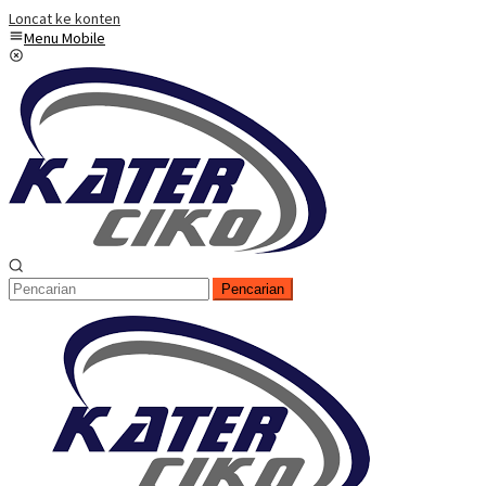
Loncat ke konten
Menu Mobile
Pencarian