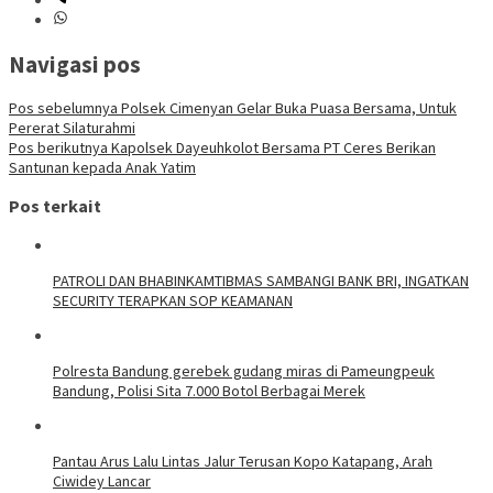
Navigasi pos
Pos sebelumnya
Polsek Cimenyan Gelar Buka Puasa Bersama, Untuk
Pererat Silaturahmi
Pos berikutnya
Kapolsek Dayeuhkolot Bersama PT Ceres Berikan
Santunan kepada Anak Yatim
Pos terkait
‎PATROLI DAN BHABINKAMTIBMAS SAMBANGI BANK BRI, INGATKAN
SECURITY TERAPKAN SOP KEAMANAN
Polresta Bandung gerebek gudang miras di Pameungpeuk
Bandung, Polisi Sita 7.000 Botol Berbagai Merek
Pantau Arus Lalu Lintas Jalur Terusan Kopo Katapang, Arah
Ciwidey Lancar