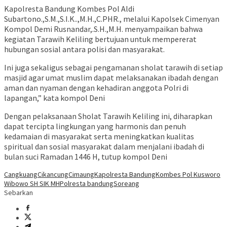
Kapolresta Bandung Kombes Pol Aldi
Subartono.,S.M.,S.I.K..,M.H.,C.PHR., melalui Kapolsek Cimenyan
Kompol Demi Rusnandar,.S.H.,M.H. menyampaikan bahwa
kegiatan Tarawih Keliling bertujuan untuk mempererat
hubungan sosial antara polisi dan masyarakat.
Ini juga sekaligus sebagai pengamanan sholat tarawih di setiap
masjid agar umat muslim dapat melaksanakan ibadah dengan
aman dan nyaman dengan kehadiran anggota Polri di
lapangan,” kata kompol Deni
Dengan pelaksanaan Sholat Tarawih Keliling ini, diharapkan
dapat tercipta lingkungan yang harmonis dan penuh
kedamaian di masyarakat serta meningkatkan kualitas
spiritual dan sosial masyarakat dalam menjalani ibadah di
bulan suci Ramadan 1446 H, tutup kompol Deni
Cangkuang
Cikancung
Cimaung
Kapolresta Bandung
Kombes Pol Kusworo
Wibowo SH SIK MH
Polresta bandung
Soreang
Sebarkan