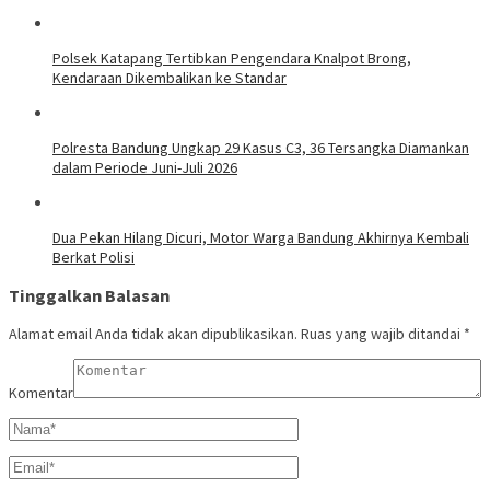
Polsek Katapang Tertibkan Pengendara Knalpot Brong,
Kendaraan Dikembalikan ke Standar
Polresta Bandung Ungkap 29 Kasus C3, 36 Tersangka Diamankan
dalam Periode Juni-Juli 2026
Dua Pekan Hilang Dicuri, Motor Warga Bandung Akhirnya Kembali
Berkat Polisi
Tinggalkan Balasan
Alamat email Anda tidak akan dipublikasikan.
Ruas yang wajib ditandai
*
Komentar