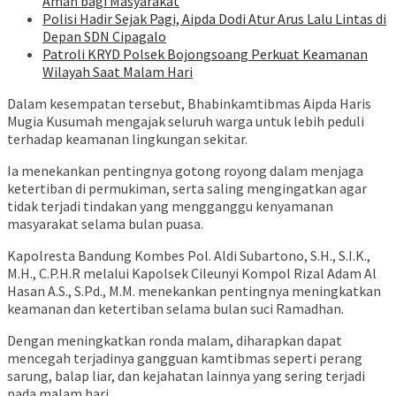
Aman bagi Masyarakat
Polisi Hadir Sejak Pagi, Aipda Dodi Atur Arus Lalu Lintas di
Depan SDN Cipagalo
Patroli KRYD Polsek Bojongsoang Perkuat Keamanan
Wilayah Saat Malam Hari
Dalam kesempatan tersebut, Bhabinkamtibmas Aipda Haris
Mugia Kusumah mengajak seluruh warga untuk lebih peduli
terhadap keamanan lingkungan sekitar.
Ia menekankan pentingnya gotong royong dalam menjaga
ketertiban di permukiman, serta saling mengingatkan agar
tidak terjadi tindakan yang mengganggu kenyamanan
masyarakat selama bulan puasa.
Kapolresta Bandung Kombes Pol. Aldi Subartono, S.H., S.I.K.,
M.H., C.P.H.R melalui Kapolsek Cileunyi Kompol Rizal Adam Al
Hasan A.S., S.Pd., M.M. menekankan pentingnya meningkatkan
keamanan dan ketertiban selama bulan suci Ramadhan.
Dengan meningkatkan ronda malam, diharapkan dapat
mencegah terjadinya gangguan kamtibmas seperti perang
sarung, balap liar, dan kejahatan lainnya yang sering terjadi
pada malam hari.