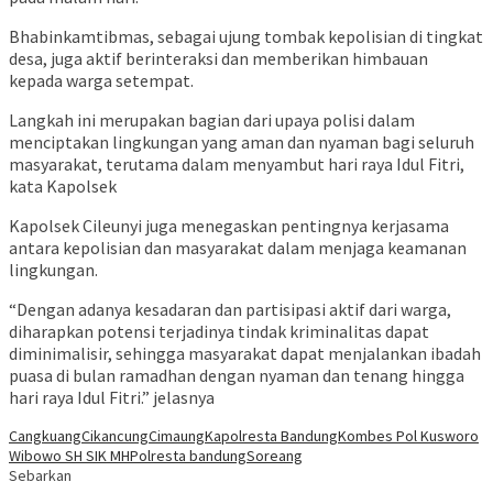
Bhabinkamtibmas, sebagai ujung tombak kepolisian di tingkat
desa, juga aktif berinteraksi dan memberikan himbauan
kepada warga setempat.
Langkah ini merupakan bagian dari upaya polisi dalam
menciptakan lingkungan yang aman dan nyaman bagi seluruh
masyarakat, terutama dalam menyambut hari raya Idul Fitri,
kata Kapolsek
Kapolsek Cileunyi juga menegaskan pentingnya kerjasama
antara kepolisian dan masyarakat dalam menjaga keamanan
lingkungan.
“Dengan adanya kesadaran dan partisipasi aktif dari warga,
diharapkan potensi terjadinya tindak kriminalitas dapat
diminimalisir, sehingga masyarakat dapat menjalankan ibadah
puasa di bulan ramadhan dengan nyaman dan tenang hingga
hari raya Idul Fitri.” jelasnya
Cangkuang
Cikancung
Cimaung
Kapolresta Bandung
Kombes Pol Kusworo
Wibowo SH SIK MH
Polresta bandung
Soreang
Sebarkan