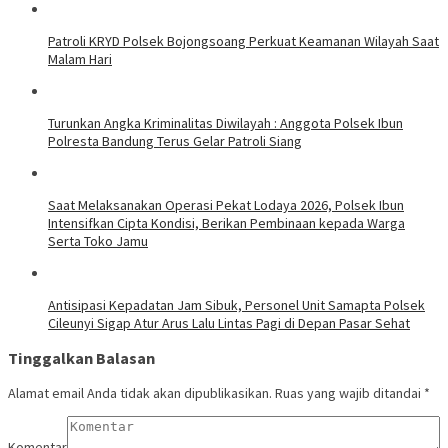
Patroli KRYD Polsek Bojongsoang Perkuat Keamanan Wilayah Saat
Malam Hari
Turunkan Angka Kriminalitas Diwilayah : Anggota Polsek Ibun
Polresta Bandung Terus Gelar Patroli Siang
Saat Melaksanakan Operasi Pekat Lodaya 2026, Polsek Ibun
Intensifkan Cipta Kondisi, Berikan Pembinaan kepada Warga
Serta Toko Jamu
Antisipasi Kepadatan Jam Sibuk, Personel Unit Samapta Polsek
Cileunyi Sigap Atur Arus Lalu Lintas Pagi di Depan Pasar Sehat
Tinggalkan Balasan
Alamat email Anda tidak akan dipublikasikan.
Ruas yang wajib ditandai
*
Komentar