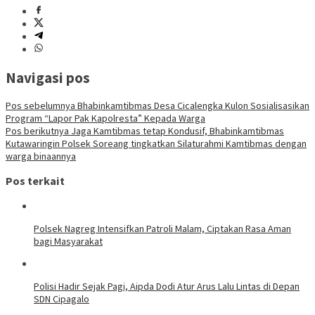
Navigasi pos
Pos sebelumnya
Bhabinkamtibmas Desa Cicalengka Kulon Sosialisasikan
Program “Lapor Pak Kapolresta” Kepada Warga
Pos berikutnya
Jaga Kamtibmas tetap Kondusif, Bhabinkamtibmas
Kutawaringin Polsek Soreang tingkatkan Silaturahmi Kamtibmas dengan
warga binaannya
Pos terkait
Polsek Nagreg Intensifkan Patroli Malam, Ciptakan Rasa Aman
bagi Masyarakat
Polisi Hadir Sejak Pagi, Aipda Dodi Atur Arus Lalu Lintas di Depan
SDN Cipagalo