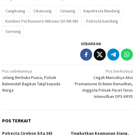
Cangkuang
Cikancung
Cimaung
Kapolresta Bandung
Kombes Pol Kusworo Wibowo SH SIK MH
Polresta bandung
Soreang
SEBARKAN
Navigasi
Pos sebelumnya
Pos berikutnya
Jelang Berbuka Puasa, Polsek
Cegah Munculnya Aksi
pos
Baleendah Bagikan Takjil kepada
Premanisme Di Bulan Ramadhan,
Warga
Anggota Polsek Pacet Terus
Intensifkan OPS KRYD
POS TERKAIT
Polresta Cirebon Sita 363
Tingkatkan Keamanan Siang,