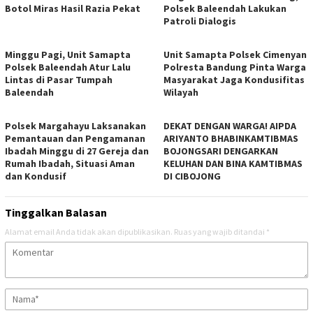
Botol Miras Hasil Razia Pekat
Polsek Baleendah Lakukan
Patroli Dialogis
Minggu Pagi, Unit Samapta
Unit Samapta Polsek Cimenyan
Polsek Baleendah Atur Lalu
Polresta Bandung Pinta Warga
Lintas di Pasar Tumpah
Masyarakat Jaga Kondusifitas
Baleendah
Wilayah
Polsek Margahayu Laksanakan
DEKAT DENGAN WARGA! AIPDA
Pemantauan dan Pengamanan
ARIYANTO BHABINKAMTIBMAS
Ibadah Minggu di 27 Gereja dan
BOJONGSARI DENGARKAN
Rumah Ibadah, Situasi Aman
KELUHAN DAN BINA KAMTIBMAS
dan Kondusif
DI CIBOJONG
Tinggalkan Balasan
Alamat email Anda tidak akan dipublikasikan.
Ruas yang wajib ditandai
*