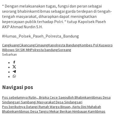
“ Dengan melaksanakan tugas, fungsi dan peran sebagai
seorang bhabinkamtibmas sebagai garda terdepan di tengah-
tengah masyarakat, diharapkan dapat meningkatkan
kepercayaan publik terhadap Polri. “ tutup Kapolsek Paseh
AKP Ahmad Nurdin S.H.
#Humas_Polsek_Paseh_Polresta_Bandung
Cangkuang
Cikancung
Cimaung
Kapolresta Bandung
Kombes Pol Kusworo
Wibowo SH SIK MH
Polresta bandung
Soreang
Sebarkan
Navigasi pos
Pos sebelumnya
Rutin,, Bripka Cece Saepulloh Bhabinkamtibmas Desa
Sindangsari Sambangi Masyarakat Desa Sindangsari
Pos berikutnya
Datangi Rumah Warga Binaan, Aiptu Dini Mahabah
Bhabinkamtibmas Desa Tangsi Mekar Berikan Himbauan Kamtibmas