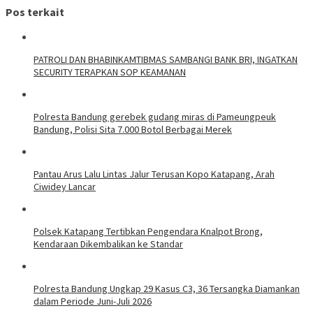
Pos terkait
‎PATROLI DAN BHABINKAMTIBMAS SAMBANGI BANK BRI, INGATKAN
SECURITY TERAPKAN SOP KEAMANAN
Polresta Bandung gerebek gudang miras di Pameungpeuk
Bandung, Polisi Sita 7.000 Botol Berbagai Merek
Pantau Arus Lalu Lintas Jalur Terusan Kopo Katapang, Arah
Ciwidey Lancar
Polsek Katapang Tertibkan Pengendara Knalpot Brong,
Kendaraan Dikembalikan ke Standar
Polresta Bandung Ungkap 29 Kasus C3, 36 Tersangka Diamankan
dalam Periode Juni-Juli 2026