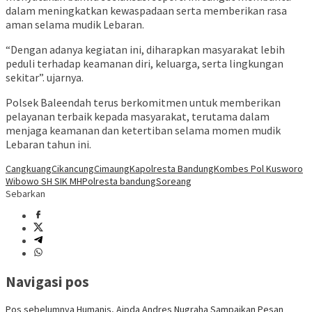
dalam meningkatkan kewaspadaan serta memberikan rasa
aman selama mudik Lebaran.
“Dengan adanya kegiatan ini, diharapkan masyarakat lebih
peduli terhadap keamanan diri, keluarga, serta lingkungan
sekitar”. ujarnya.
Polsek Baleendah terus berkomitmen untuk memberikan
pelayanan terbaik kepada masyarakat, terutama dalam
menjaga keamanan dan ketertiban selama momen mudik
Lebaran tahun ini.
Cangkuang
Cikancung
Cimaung
Kapolresta Bandung
Kombes Pol Kusworo
Wibowo SH SIK MH
Polresta bandung
Soreang
Sebarkan
Navigasi pos
Pos sebelumnya
Humanis, Aipda Andres Nugraha Sampaikan Pesan