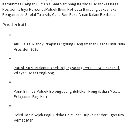
Kamtibmas Dengan Humanis Saat Sambang Kepada Perangkat Desa
Pos berikutnya
Personel Polsek Ibun, Polresta Bandung Laksanakan
Pengamanan Sholat Tarawih, Guna Beri Rasa Aman Dalam Beribadah
Pos terkait
AKP Faizal Riandy Pimpin Langsung Pengamanan Pasca Final Piala
Presiden 2026
Patroli KRYD Malam Polsek Bojongsoang Perkuat Keamanan di
Wilayah Desa Lengkong
Kanit Binmas Polsek Bojongsoang Buktikan Pengabdian Melalui
Pelayanan Pagi Hari
Polisi Hadir Sejak Pagi, Bripka Helmi dan Bripka Nandar Sigap Urai
Kemacetan