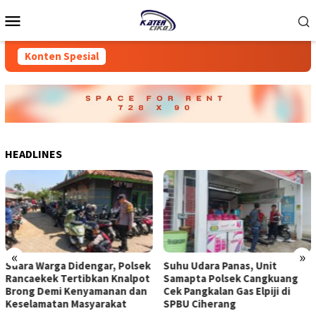
Loncat
Menu
ke
Mobile
konten
Konten Spesial
HEADLINES
«
»
 Polsek
Suhu Udara Panas, Unit
Antisipasi Kebakaran d
Knalpot
Samapta Polsek Cangkuang
Baleendah, Bhabinkam
an dan
Cek Pangkalan Gas Elpiji di
Polsek Baleendah Pas
at
SPBU Ciherang
Spanduk Imbauan