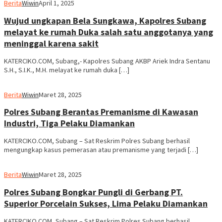
Berita
Wiwin
April 1, 2025
Wujud ungkapan Bela Sungkawa, Kapolres Subang
melayat ke rumah Duka salah satu anggotanya yang
meninggal karena sakit
KATERCIKO.COM, Subang,- Kapolres Subang AKBP Ariek Indra Sentanu
S.H., S.I.K., M.H. melayat ke rumah duka […]
Berita
Wiwin
Maret 28, 2025
Polres Subang Berantas Premanisme di Kawasan
Industri, Tiga Pelaku Diamankan
KATERCIKO.COM, Subang – Sat Reskrim Polres Subang berhasil
mengungkap kasus pemerasan atau premanisme yang terjadi […]
Berita
Wiwin
Maret 28, 2025
Polres Subang Bongkar Pungli di Gerbang PT.
Superior Porcelain Sukses, Lima Pelaku Diamankan
KATERCIKO.COM, Subang – Sat Reskrim Polres Subang berhasil