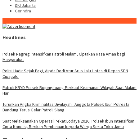
DKI Jakarta
Gerindra
Konten Spesial
Headlines
Polsek Nagreg Intensifkan Patroli Malam, Ciptakan Rasa Aman bagi
Masyarakat
Polisi Hadir Sejak Pagi, Aipda Dodi Atur Arus Lalu Lintas di Depan SDN
Cipagalo
Patroli KRYD Polsek Bojongsoang Perkuat Keamanan Wilayah Saat Malam
Hari
Turunkan Angka Kriminalitas Diwilayah : Anggota Polsek Ibun Polresta
Bandung Terus Gelar Patroli Siang
Saat Melaksanakan Operasi Pekat Lodaya 2026, Polsek Ibun Intensifkan
Cipta Kondisi, Berikan Pembinaan kepada Warga Serta Toko Jamu