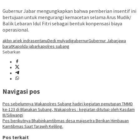
Gubernur Jabar mengungkapkan bahwa pemberian insentif ini
bertujuan untuk mengurangi kemacetan selama Arus Mudik/
Balik Lebaran Idul Fitri sebagai bentuk konpensasi biaya
operasional.
akbp ariek indrasentanu
Dedi mulyadi
gubernur
Gubernur Jabar
jawa
barat
Kapolda jabar
kapolres subang
Sebarkan
Navigasi pos
Pos sebelumnya
Wakapolres Subang hadiri kegiatan penutupan TMMD
ke-123 di Blanakan Subang, Wakapolres : kegiatan ditutup oleh Kasdam
III/Siliwangi
Pos berikutnya
Bhabinkamtibmas desa majasetra Berikan Himbauan
Kamtibmas Saat Tarawih Keliling.
Pos terkait