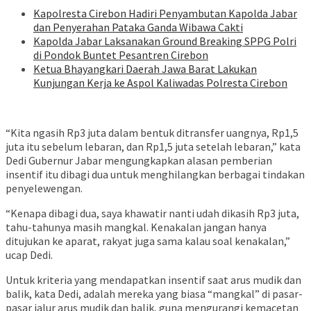
Kapolresta Cirebon Hadiri Penyambutan Kapolda Jabar
dan Penyerahan Pataka Ganda Wibawa Cakti
Kapolda Jabar Laksanakan Ground Breaking SPPG Polri
di Pondok Buntet Pesantren Cirebon
Ketua Bhayangkari Daerah Jawa Barat Lakukan
Kunjungan Kerja ke Aspol Kaliwadas Polresta Cirebon
“Kita ngasih Rp3 juta dalam bentuk ditransfer uangnya, Rp1,5
juta itu sebelum lebaran, dan Rp1,5 juta setelah lebaran,” kata
Dedi Gubernur Jabar mengungkapkan alasan pemberian
insentif itu dibagi dua untuk menghilangkan berbagai tindakan
penyelewengan.
“Kenapa dibagi dua, saya khawatir nanti udah dikasih Rp3 juta,
tahu-tahunya masih mangkal. Kenakalan jangan hanya
ditujukan ke aparat, rakyat juga sama kalau soal kenakalan,”
ucap Dedi.
Untuk kriteria yang mendapatkan insentif saat arus mudik dan
balik, kata Dedi, adalah mereka yang biasa “mangkal” di pasar-
pasar jalur arus mudik dan balik, guna mengurangi kemacetan