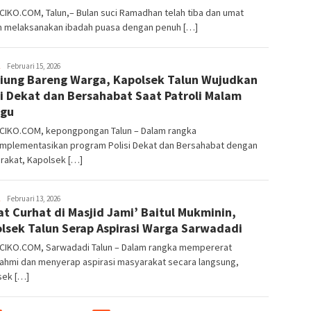
IKO.COM, Talun,– Bulan suci Ramadhan telah tiba dan umat
m melaksanakan ibadah puasa dengan penuh […]
Wiwin
Februari 15, 2026
iung Bareng Warga, Kapolsek Talun Wujudkan
si Dekat dan Bersahabat Saat Patroli Malam
ggu
CIKO.COM, kepongpongan Talun – Dalam rangka
mplementasikan program Polisi Dekat dan Bersahabat dengan
rakat, Kapolsek […]
Wiwin
Februari 13, 2026
t Curhat di Masjid Jami’ Baitul Mukminin,
lsek Talun Serap Aspirasi Warga Sarwadadi
CIKO.COM, Sarwadadi Talun – Dalam rangka mempererat
rahmi dan menyerap aspirasi masyarakat secara langsung,
sek […]