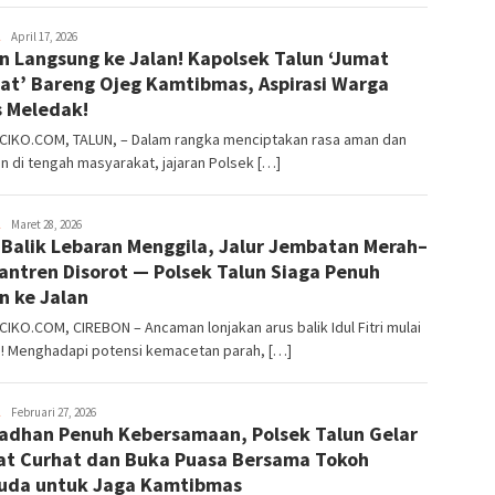
Wiwin
April 17, 2026
n Langsung ke Jalan! Kapolsek Talun ‘Jumat
at’ Bareng Ojeg Kamtibmas, Aspirasi Warga
s Meledak!
CIKO.COM, TALUN, – Dalam rangka menciptakan rasa aman dan
 di tengah masyarakat, jajaran Polsek […]
Wiwin
Maret 28, 2026
 Balik Lebaran Menggila, Jalur Jembatan Merah–
ntren Disorot — Polsek Talun Siaga Penuh
n ke Jalan
IKO.COM, CIREBON – Ancaman lonjakan arus balik Idul Fitri mulai
a! Menghadapi potensi kemacetan parah, […]
Wiwin
Februari 27, 2026
dhan Penuh Kebersamaan, Polsek Talun Gelar
t Curhat dan Buka Puasa Bersama Tokoh
uda untuk Jaga Kamtibmas