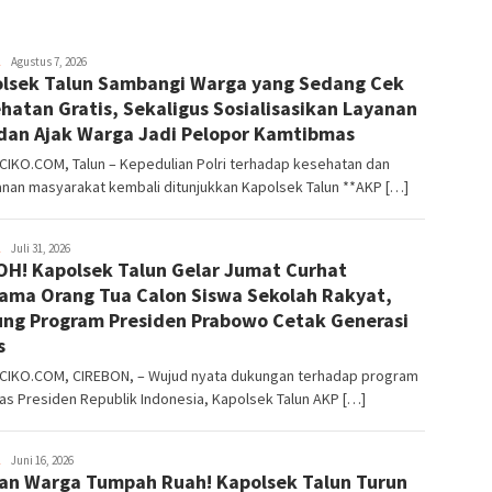
Wiwin
Agustus 7, 2026
lsek Talun Sambangi Warga yang Sedang Cek
hatan Gratis, Sekaligus Sosialisasikan Layanan
dan Ajak Warga Jadi Pelopor Kamtibmas
CIKO.COM, Talun – Kepedulian Polri terhadap kesehatan dan
nan masyarakat kembali ditunjukkan Kapolsek Talun **AKP […]
Wiwin
Juli 31, 2026
H! Kapolsek Talun Gelar Jumat Curhat
ama Orang Tua Calon Siswa Sekolah Rakyat,
ng Program Presiden Prabowo Cetak Generasi
s
CIKO.COM, CIREBON, – Wujud nyata dukungan terhadap program
tas Presiden Republik Indonesia, Kapolsek Talun AKP […]
Wiwin
Juni 16, 2026
an Warga Tumpah Ruah! Kapolsek Talun Turun