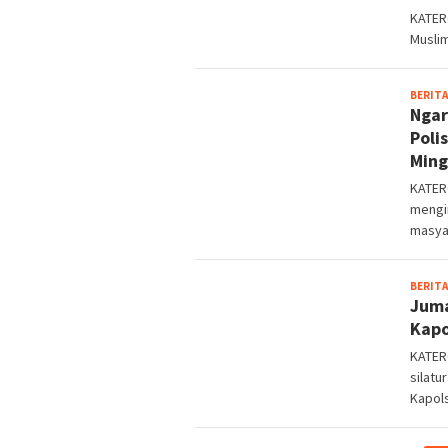
KATERC
Musli
BERITA
Ngar
Poli
Min
KATER
mengi
masya
BERITA
Juma
Kapo
KATER
silatu
Kapol