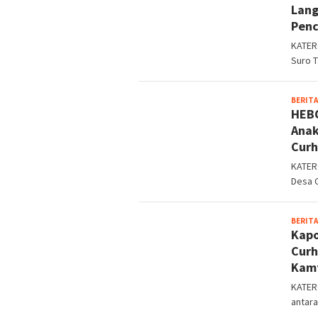
Lang
Penc
KATER
Suro T
BERITA
HEBO
Anak
Curh
KATERC
Desa C
BERITA
Kapo
Curh
Kamt
KATER
antara