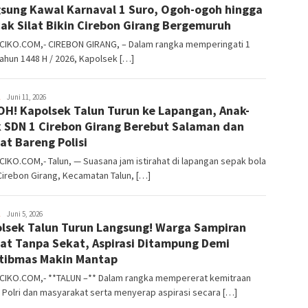
sung Kawal Karnaval 1 Suro, Ogoh-ogoh hingga
ak Silat Bikin Cirebon Girang Bergemuruh
CIKO.COM,- CIREBON GIRANG, – Dalam rangka memperingati 1
ahun 1448 H / 2026, Kapolsek […]
Wiwin
Juni 11, 2026
H! Kapolsek Talun Turun ke Lapangan, Anak-
 SDN 1 Cirebon Girang Berebut Salaman dan
at Bareng Polisi
IKO.COM,- Talun, — Suasana jam istirahat di lapangan sepak bola
irebon Girang, Kecamatan Talun, […]
Wiwin
Juni 5, 2026
lsek Talun Turun Langsung! Warga Sampiran
at Tanpa Sekat, Aspirasi Ditampung Demi
ibmas Makin Mantap
CIKO.COM,- **TALUN –** Dalam rangka mempererat kemitraan
 Polri dan masyarakat serta menyerap aspirasi secara […]