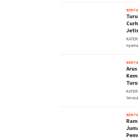
BERITA
Turu
Curh
Jeti
KATER
nyaman
BERITA
Arus
Kema
Turu
KATERC
teras
BERITA
Rama
Juma
Pem