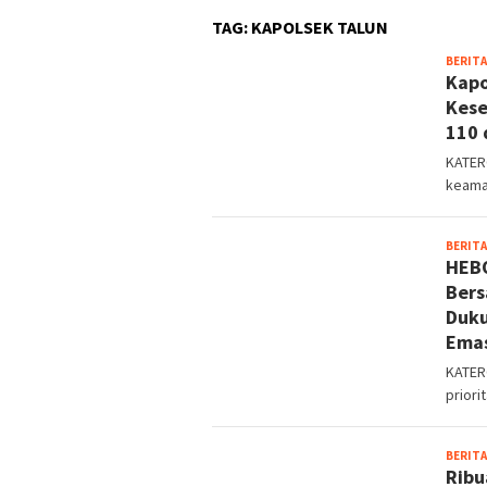
TAG:
KAPOLSEK TALUN
BERITA
Kapo
Kese
110 
KATER
keama
BERITA
HEBO
Bers
Duku
Ema
KATER
priori
BERITA
Ribu