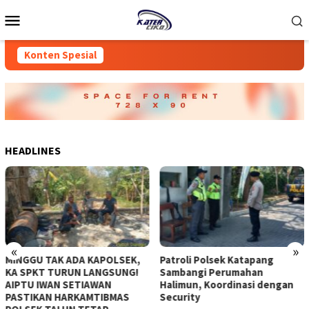
Loncat
Menu
ke
Mobile
konten
Konten Spesial
HEADLINES
«
»
LSEK,
‎Patroli Polsek Katapang
‎Patroli Polsek Katapan
SUNG!
Sambangi Perumahan
Sambangi Rumah Maka
Halimun, Koordinasi dengan
Padang, Antisipasi
MAS
Security
Premanisme