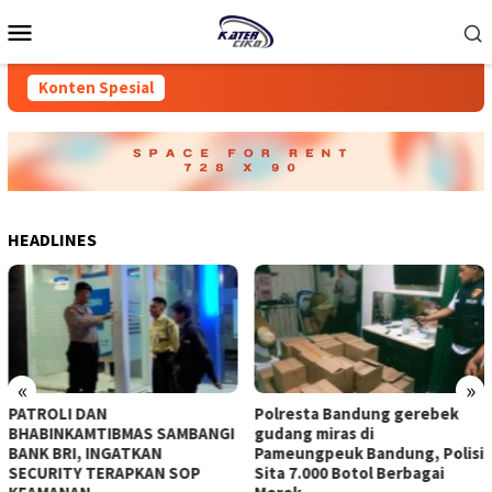
Loncat
Menu
ke
Mobile
konten
Konten Spesial
HEADLINES
«
»
‎PATROLI DAN
Polresta Bandung gerebek
BHABINKAMTIBMAS SAMBANGI
gudang miras di
BANK BRI, INGATKAN
Pameungpeuk Bandung, Polisi
SECURITY TERAPKAN SOP
Sita 7.000 Botol Berbagai