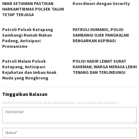
IWAN SETIAWAN PASTIKAN
Koordinasi dengan Security
HARKAMTIBMAS POLSEK TALUN
TETAP TERJAGA
‎Patroli Polsek Katapang
‎PATROLI HUMANIS, POLISI
Sambangi Rumah Makan
SAMBANGI OJEK PANGKALAN
Padang, Antisipasi
DENGARKAN ASPIRASI
Premanisme
‎Patroli Malam Polsek
‎POLISI HADIR LEWAT SURAT
Katapang, Antisipasi
KAHEMAN, WARGA MERASA LEBIH
Kejahatan dan Imbau Anak
TENANG DAN TERLINDUNGI
Muda yang Nongkrong
Tinggalkan Balasan
Alamat email Anda tidak akan dipublikasikan.
Ruas yang wajib ditandai
*