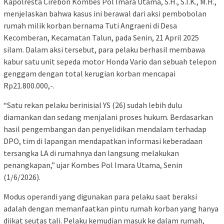
Kapolresta Cirebon Kombes Pol Imara Utama, S.H., S.I.K., M.H.,
menjelaskan bahwa kasus ini berawal dari aksi pembobolan
rumah milik korban bernama Tuti Angraeni di Desa
Kecomberan, Kecamatan Talun, pada Senin, 21 April 2025
silam. Dalam aksi tersebut, para pelaku berhasil membawa
kabur satu unit sepeda motor Honda Vario dan sebuah telepon
genggam dengan total kerugian korban mencapai
Rp21.800.000,-.
“Satu rekan pelaku berinisial YS (26) sudah lebih dulu
diamankan dan sedang menjalani proses hukum. Berdasarkan
hasil pengembangan dan penyelidikan mendalam terhadap
DPO, tim di lapangan mendapatkan informasi keberadaan
tersangka LA di rumahnya dan langsung melakukan
penangkapan,” ujar Kombes Pol Imara Utama, Senin
(1/6/2026).
Modus operandi yang digunakan para pelaku saat beraksi
adalah dengan memanfaatkan pintu rumah korban yang hanya
diikat seutas tali. Pelaku kemudian masuk ke dalam rumah,