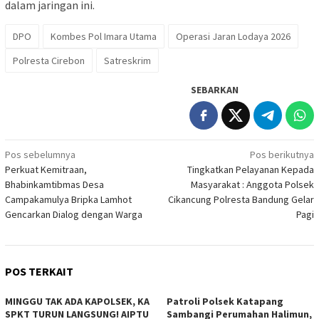
dalam jaringan ini.
DPO
Kombes Pol Imara Utama
Operasi Jaran Lodaya 2026
Polresta Cirebon
Satreskrim
SEBARKAN
Navigasi
Pos sebelumnya
Pos berikutnya
Perkuat Kemitraan,
Tingkatkan Pelayanan Kepada
pos
Bhabinkamtibmas Desa
Masyarakat : Anggota Polsek
Campakamulya Bripka Lamhot
Cikancung Polresta Bandung Gelar
Gencarkan Dialog dengan Warga
Pagi
POS TERKAIT
MINGGU TAK ADA KAPOLSEK, KA
‎Patroli Polsek Katapang
SPKT TURUN LANGSUNG! AIPTU
Sambangi Perumahan Halimun,