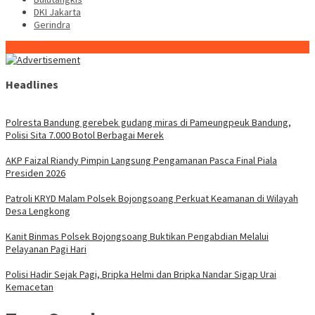
DKI Jakarta
Gerindra
Konten Spesial
Headlines
Polresta Bandung gerebek gudang miras di Pameungpeuk Bandung,
Polisi Sita 7.000 Botol Berbagai Merek
AKP Faizal Riandy Pimpin Langsung Pengamanan Pasca Final Piala
Presiden 2026
Patroli KRYD Malam Polsek Bojongsoang Perkuat Keamanan di Wilayah
Desa Lengkong
Kanit Binmas Polsek Bojongsoang Buktikan Pengabdian Melalui
Pelayanan Pagi Hari
Polisi Hadir Sejak Pagi, Bripka Helmi dan Bripka Nandar Sigap Urai
Kemacetan