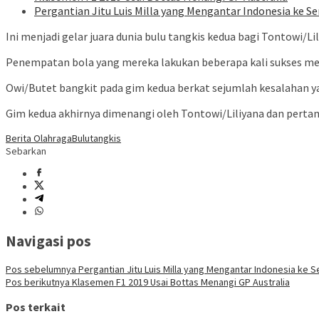
Pergantian Jitu Luis Milla yang Mengantar Indonesia ke Se
Ini menjadi gelar juara dunia bulu tangkis kedua bagi Tontowi/Lil
Penempatan bola yang mereka lakukan beberapa kali sukses me
Owi/Butet bangkit pada gim kedua berkat sejumlah kesalahan y
Gim kedua akhirnya dimenangi oleh Tontowi/Liliyana dan pertan
Berita Olahraga
Bulutangkis
Sebarkan
Navigasi pos
Pos sebelumnya
Pergantian Jitu Luis Milla yang Mengantar Indonesia ke S
Pos berikutnya
Klasemen F1 2019 Usai Bottas Menangi GP Australia
Pos terkait