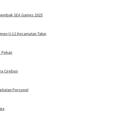
Menembak SEA Games 2025
namen U-12 Kecamatan Talun
r Pekan
ra Cirebon
sehatan Personel
rga