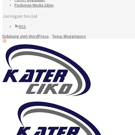
Pedoman Media Siber
Jaringan Social
RSS
Didukung oleh WordPress
/
Tema: Bloggingpro