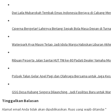
Dwi Laila Mubarokah Tembak Emas Indonesia Berjaya di Cabang 
Ciperna Bergetar! Lahirnya Bintang Sepak Bola Masa Depan di Tur
Waterpark Kyai Masni Tetap Jadi Idola Warga Habiskan Liburan Akhi
Ribuan Peserta Jalan Santai HUT TNI ke-80 Padati Dealer Yamaha Mo
Polsek Talun Gelar Apel Pagi dan Olahraga Bersama untuk Jaga Ke
GSG Desa Kubang Segera Dilaunching, Jadi Fasilitas Baru untuk Wa
Tinggalkan Balasan
Alamat email Anda tidak akan dipublikasikan.
Ruas yang wajib ditandai
*