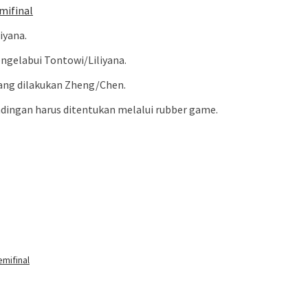
mifinal
iyana.
ngelabui Tontowi/Liliyana.
ang dilakukan Zheng/Chen.
dingan harus ditentukan melalui rubber game.
emifinal