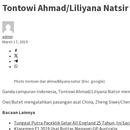
Tontowi Ahmad/Liliyana Natsir
admin
Maret 17, 2019
Photo tontowi dan ahmadliliyana natsir (Doc. google)
Ganda campuran Indonesia, Tontowi Ahmad/Liliyana Natsir menjad
Owi/Butet mengalahkan pasangan asal China, Zheng Siwei/Chen 
Bacaan Lainnya
Tunggal Putra Paceklik Gelar All England 25 Tahun, Ini Sa
Klasemen F1 2019 Usai Bottas Menangi GP Australia