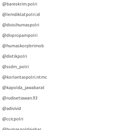
@bareskrim.polri
@lemdiklatpolri.id
@divisihumaspolri
@divpropampolri
@humaskorpbrimob
@divtikpolri
@ssdm_polri
@korlantaspolri.ntmc
@kapolda_jawabarat
@rudisetiawan.93
@adivivid
@ccicpolri
@humaspoldajabar