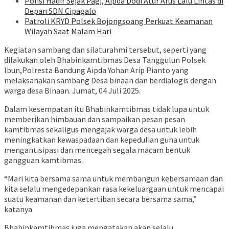
Polisi Hadir Sejak Pagi, Aipda Dodi Atur Arus Lalu Lintas di
Depan SDN Cipagalo
Patroli KRYD Polsek Bojongsoang Perkuat Keamanan
Wilayah Saat Malam Hari
Kegiatan sambang dan silaturahmi tersebut, seperti yang
dilakukan oleh Bhabinkamtibmas Desa Tanggulun Polsek
Ibun,Polresta Bandung Aipda Yohan Arip Pianto yang
melaksanakan sambang Desa binaan dan berdialogis dengan
warga desa Binaan. Jumat, 04 Juli 2025.
Dalam kesempatan itu Bhabinkamtibmas tidak lupa untuk
memberikan himbauan dan sampaikan pesan pesan
kamtibmas sekaligus mengajak warga desa untuk lebih
meningkatkan kewaspadaan dan kepedulian guna untuk
mengantisipasi dan mencegah segala macam bentuk
gangguan kamtibmas.
“Mari kita bersama sama untuk membangun kebersamaan dan
kita selalu mengedepankan rasa kekeluargaan untuk mencapai
suatu keamanan dan ketertiban secara bersama sama,”
katanya
Bhabinkamtibmas juga mengatakan akan selalu