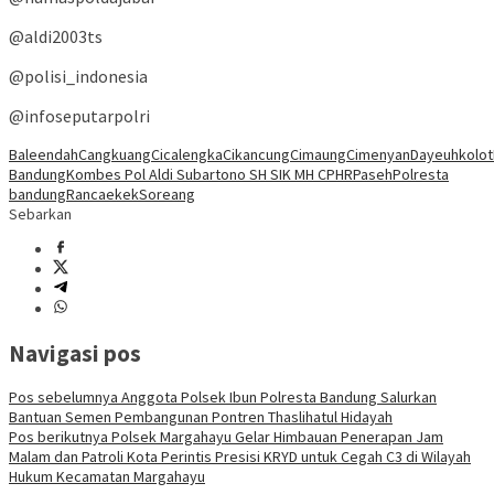
@aldi2003ts
@polisi_indonesia
@infoseputarpolri
Baleendah
Cangkuang
Cicalengka
Cikancung
Cimaung
Cimenyan
Dayeuhkolot
Bandung
Kombes Pol Aldi Subartono SH SIK MH CPHR
Paseh
Polresta
bandung
Rancaekek
Soreang
Sebarkan
Navigasi pos
Pos sebelumnya
Anggota Polsek Ibun Polresta Bandung Salurkan
Bantuan Semen Pembangunan Pontren Thaslihatul Hidayah
Pos berikutnya
Polsek Margahayu Gelar Himbauan Penerapan Jam
Malam dan Patroli Kota Perintis Presisi KRYD untuk Cegah C3 di Wilayah
Hukum Kecamatan Margahayu