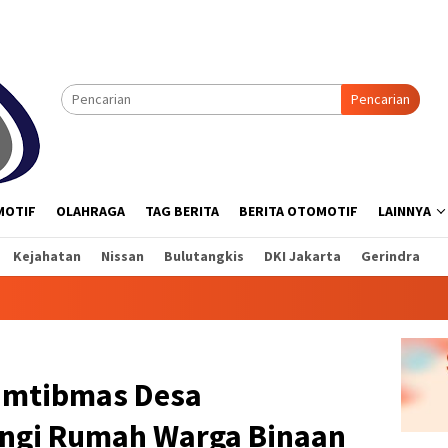
Pencarian
MOTIF
OLAHRAGA
TAG BERITA
BERITA OTOMOTIF
LAINNYA
Kejahatan
Nissan
Bulutangkis
DKI Jakarta
Gerindra
amtibmas Desa
ngi Rumah Warga Binaan