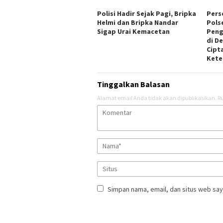
Polisi Hadir Sejak Pagi, Bripka
Perso
Helmi dan Bripka Nandar
Pols
Sigap Urai Kemacetan
Peng
di D
Cipt
Kete
Tinggalkan Balasan
Alamat email Anda tidak akan dipublikasikan.
Ru
Simpan nama, email, dan situs web say