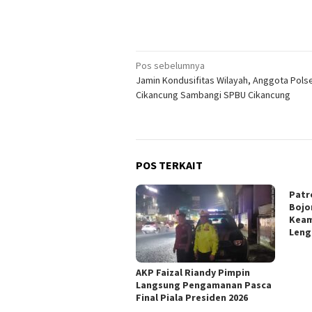
Navigasi
Pos sebelumnya
Jamin Kondusifitas Wilayah, Anggota Pols
pos
Cikancung Sambangi SPBU Cikancung
POS TERKAIT
Patr
Bojo
Keam
Len
AKP Faizal Riandy Pimpin
Langsung Pengamanan Pasca
Final Piala Presiden 2026