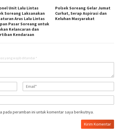
nel Unit Lalu Lintas
Polsek Soreang Gelar Jumat
ek Soreang Laksanakan
Curhat, Serap Aspirasi dan
aturan Arus Lalu Lintas
Keluhan Masyarakat
epan Pasar Soreang untuk
akan Kelancaran dan
rtiban Kendaraan
as yang wajib ditandai
*
a pada peramban ini untuk komentar saya berikutnya.