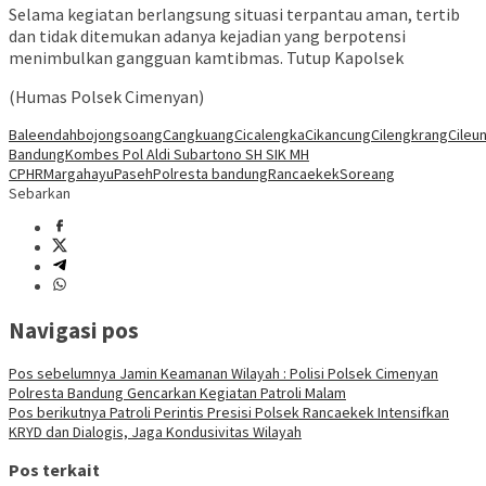
Selama kegiatan berlangsung situasi terpantau aman, tertib
dan tidak ditemukan adanya kejadian yang berpotensi
menimbulkan gangguan kamtibmas. Tutup Kapolsek
(Humas Polsek Cimenyan)
Baleendah
bojongsoang
Cangkuang
Cicalengka
Cikancung
Cilengkrang
Cileun
Bandung
Kombes Pol Aldi Subartono SH SIK MH
CPHR
Margahayu
Paseh
Polresta bandung
Rancaekek
Soreang
Sebarkan
Navigasi pos
Pos sebelumnya
Jamin Keamanan Wilayah : Polisi Polsek Cimenyan
Polresta Bandung Gencarkan Kegiatan Patroli Malam
Pos berikutnya
Patroli Perintis Presisi Polsek Rancaekek Intensifkan
KRYD dan Dialogis, Jaga Kondusivitas Wilayah
Pos terkait