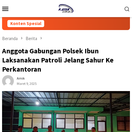
Loncat
Menu
ke
Mobile
konten
Konten Spesial
Beranda
Berita
Anggota Gabungan Polsek Ibun
Laksanakan Patroli Jelang Sahur Ke
Perkantoran
Amik
Maret 9, 2025