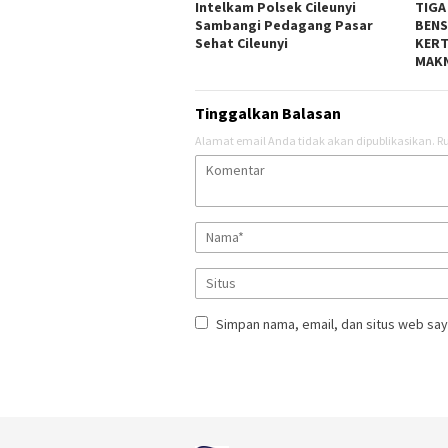
Intelkam Polsek Cileunyi
TIGA
Sambangi Pedagang Pasar
BENS
Sehat Cileunyi
KERT
MAKN
Tinggalkan Balasan
Alamat email Anda tidak akan dipublikasikan.
Ru
Simpan nama, email, dan situs web say