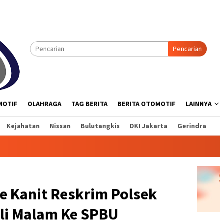
Pencarian
MOTIF
OLAHRAGA
TAG BERITA
BERITA OTOMOTIF
LAINNYA
Kejahatan
Nissan
Bulutangkis
DKI Jakarta
Gerindra
e Kanit Reskrim Polsek
oli Malam Ke SPBU