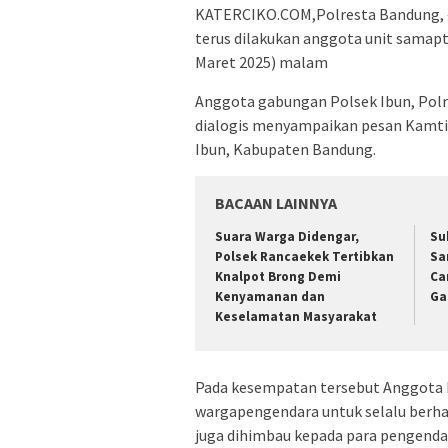
KATERCIKO.COM,Polresta Bandung, – 
terus dilakukan anggota unit samapt
Maret 2025) malam
Anggota gabungan Polsek Ibun, Pol
dialogis menyampaikan pesan Kamti
Ibun, Kabupaten Bandung.
BACAAN LAINNYA
Suara Warga Didengar,
Su
Polsek Rancaekek Tertibkan
Sa
Knalpot Brong Demi
Ca
Kenyamanan dan
Ga
Keselamatan Masyarakat
Pada kesempatan tersebut Anggota P
wargapengendara untuk selalu berhat
juga dihimbau kepada para pengendar