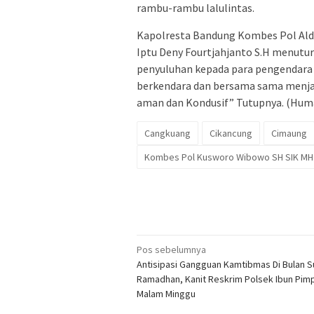
rambu-rambu lalulintas.
Kapolresta Bandung Kombes Pol Aldi S
Iptu Deny Fourtjahjanto S.H menutur
penyuluhan kepada para pengendara
berkendara dan bersama sama menjag
aman dan Kondusif” Tutupnya. (Hum
Cangkuang
Cikancung
Cimaung
Kombes Pol Kusworo Wibowo SH SIK MH
Navigasi
Pos sebelumnya
Antisipasi Gangguan Kamtibmas Di Bulan S
pos
Ramadhan, Kanit Reskrim Polsek Ibun Pimp
Malam Minggu