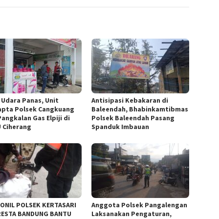
 Udara Panas, Unit
Antisipasi Kebakaran di
pta Polsek Cangkuang
Baleendah, Bhabinkamtibmas
angkalan Gas Elpiji di
Polsek Baleendah Pasang
 Ciherang
Spanduk Imbauan
ONIL POLSEK KERTASARI
Anggota Polsek Pangalengan
ESTA BANDUNG BANTU
Laksanakan Pengaturan,