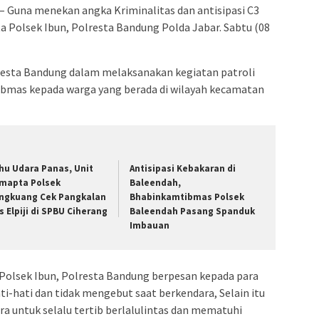
Guna menekan angka Kriminalitas dan antisipasi C3
a Polsek Ibun, Polresta Bandung Polda Jabar. Sabtu (08
resta Bandung dalam melaksanakan kegiatan patroli
bmas kepada warga yang berada di wilayah kecamatan
hu Udara Panas, Unit
Antisipasi Kebakaran di
mapta Polsek
Baleendah,
ngkuang Cek Pangkalan
Bhabinkamtibmas Polsek
s Elpiji di SPBU Ciherang
Baleendah Pasang Spanduk
Imbauan
olsek Ibun, Polresta Bandung berpesan kepada para
i-hati dan tidak mengebut saat berkendara, Selain itu
a untuk selalu tertib berlalulintas dan mematuhi