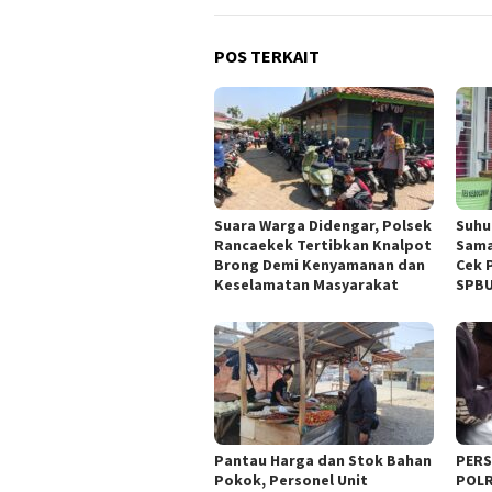
POS TERKAIT
Suara Warga Didengar, Polsek
Suhu
Rancaekek Tertibkan Knalpot
Sama
Brong Demi Kenyamanan dan
Cek P
Keselamatan Masyarakat
SPBU
Pantau Harga dan Stok Bahan
PERS
Pokok, Personel Unit
POLR