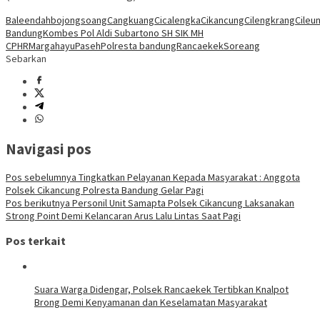
Baleendah
bojongsoang
Cangkuang
Cicalengka
Cikancung
Cilengkrang
Cileun
Bandung
Kombes Pol Aldi Subartono SH SIK MH
CPHR
Margahayu
Paseh
Polresta bandung
Rancaekek
Soreang
Sebarkan
Navigasi pos
Pos sebelumnya
Tingkatkan Pelayanan Kepada Masyarakat : Anggota
Polsek Cikancung Polresta Bandung Gelar Pagi
Pos berikutnya
Personil Unit Samapta Polsek Cikancung Laksanakan
Strong Point Demi Kelancaran Arus Lalu Lintas Saat Pagi
Pos terkait
Suara Warga Didengar, Polsek Rancaekek Tertibkan Knalpot
Brong Demi Kenyamanan dan Keselamatan Masyarakat