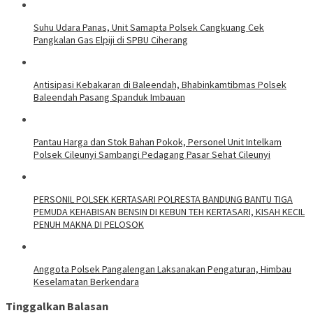
Suhu Udara Panas, Unit Samapta Polsek Cangkuang Cek
Pangkalan Gas Elpiji di SPBU Ciherang
Antisipasi Kebakaran di Baleendah, Bhabinkamtibmas Polsek
Baleendah Pasang Spanduk Imbauan
Pantau Harga dan Stok Bahan Pokok, Personel Unit Intelkam
Polsek Cileunyi Sambangi Pedagang Pasar Sehat Cileunyi
PERSONIL POLSEK KERTASARI POLRESTA BANDUNG BANTU TIGA
PEMUDA KEHABISAN BENSIN DI KEBUN TEH KERTASARI, KISAH KECIL
PENUH MAKNA DI PELOSOK
Anggota Polsek Pangalengan Laksanakan Pengaturan, Himbau
Keselamatan Berkendara
Tinggalkan Balasan