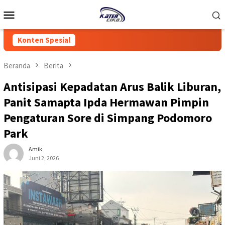
Loncat
Menu
ke
Mobile
konten
Konten Spesial
Beranda
Berita
Antisipasi Kepadatan Arus Balik Liburan,
Panit Samapta Ipda Hermawan Pimpin
Pengaturan Sore di Simpang Podomoro
Park
Amik
Juni 2, 2026