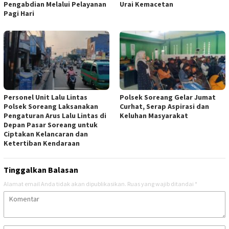
Pengabdian Melalui Pelayanan
Urai Kemacetan
Pagi Hari
Personel Unit Lalu Lintas
Polsek Soreang Gelar Jumat
Polsek Soreang Laksanakan
Curhat, Serap Aspirasi dan
Pengaturan Arus Lalu Lintas di
Keluhan Masyarakat
Depan Pasar Soreang untuk
Ciptakan Kelancaran dan
Ketertiban Kendaraan
Tinggalkan Balasan
Alamat email Anda tidak akan dipublikasikan.
Ruas yang wajib ditandai
*