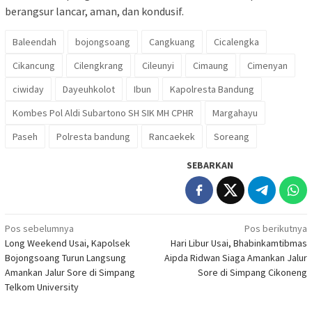
berangsur lancar, aman, dan kondusif.
Baleendah
bojongsoang
Cangkuang
Cicalengka
Cikancung
Cilengkrang
Cileunyi
Cimaung
Cimenyan
ciwiday
Dayeuhkolot
Ibun
Kapolresta Bandung
Kombes Pol Aldi Subartono SH SIK MH CPHR
Margahayu
Paseh
Polresta bandung
Rancaekek
Soreang
SEBARKAN
Navigasi
Pos sebelumnya
Pos berikutnya
Long Weekend Usai, Kapolsek
Hari Libur Usai, Bhabinkamtibmas
pos
Bojongsoang Turun Langsung
Aipda Ridwan Siaga Amankan Jalur
Amankan Jalur Sore di Simpang
Sore di Simpang Cikoneng
Telkom University