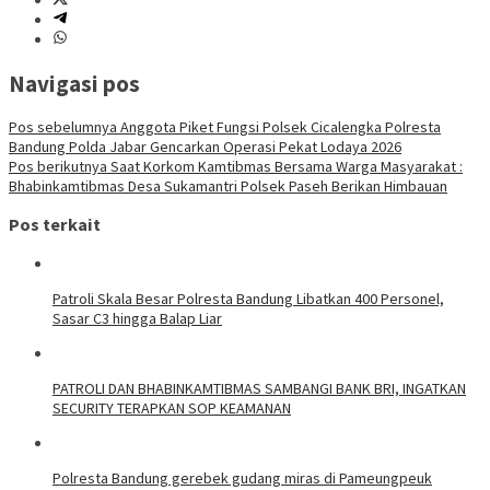
Navigasi pos
Pos sebelumnya
Anggota Piket Fungsi Polsek Cicalengka Polresta
Bandung Polda Jabar Gencarkan Operasi Pekat Lodaya 2026
Pos berikutnya
Saat Korkom Kamtibmas Bersama Warga Masyarakat :
Bhabinkamtibmas Desa Sukamantri Polsek Paseh Berikan Himbauan
Pos terkait
Patroli Skala Besar Polresta Bandung Libatkan 400 Personel,
Sasar C3 hingga Balap Liar
‎PATROLI DAN BHABINKAMTIBMAS SAMBANGI BANK BRI, INGATKAN
SECURITY TERAPKAN SOP KEAMANAN
Polresta Bandung gerebek gudang miras di Pameungpeuk