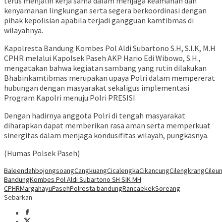
terus menjalin kerja sama dalam menjaga keamanan dan
kenyamanan lingkungan serta segera berkoordinasi dengan
pihak kepolisian apabila terjadi gangguan kamtibmas di
wilayahnya.
Kapolresta Bandung Kombes Pol Aldi Subartono S.H, S.I.K, M.H
CPHR melalui Kapolsek Paseh AKP Hario Edi Wibowo, S.H.,
mengatakan bahwa kegiatan sambang yang rutin dilakukan
Bhabinkamtibmas merupakan upaya Polri dalam mempererat
hubungan dengan masyarakat sekaligus implementasi
Program Kapolri menuju Polri PRESISI.
Dengan hadirnya anggota Polri di tengah masyarakat
diharapkan dapat memberikan rasa aman serta memperkuat
sinergitas dalam menjaga kondusifitas wilayah, pungkasnya.
(Humas Polsek Paseh)
Baleendah
bojongsoang
Cangkuang
Cicalengka
Cikancung
Cilengkrang
Cileun
Bandung
Kombes Pol Aldi Subartono SH SIK MH
CPHR
Margahayu
Paseh
Polresta bandung
Rancaekek
Soreang
Sebarkan