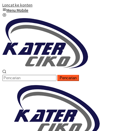
Loncat ke konten
Menu Mobile
Pencarian