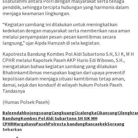
silaturahmi antara Polri dengan masyarakat serta tenaga
pendidik, sehingga tercipta hubungan yang harmonis dalam
menjaga keamanan lingkungan.
“Kegiatan sambang ini dilakukan untuk meningkatkan
kedekatan dengan masyarakat serta memberikan rasa aman
melalui penyampaian pesan-pesan kamtibmas secara
langsung,” ujar Aipda Hamzah di sela kegiatan.
Kapolresta Bandung Kombes Pol Aldi Subartono S.H, S.I K, M H
CPHR melalui Kapolsek Paseh AKP Hario Edi Wibowo, S.H.,
mengatakan bahwa kegiatan sambang yang dilakukan
Bhabinkamtibmas merupakan bagian dari upaya preventif
kepolisian dalam menjaga situasi kamtibmas tetap aman,
damai, sejuk dan kondusif di wilayah hukum Polsek Paseh.
Tandasnya
(Humas Polsek Paseh)
Baleendah
bojongsoang
Cangkuang
Cicalengka
Cikancung
Cilengkra
Bandung
Kombes Pol Aldi Subartono SH SIK MH
CPHR
Margahayu
Paseh
Polresta bandung
Rancaekek
Soreang
Sebarkan