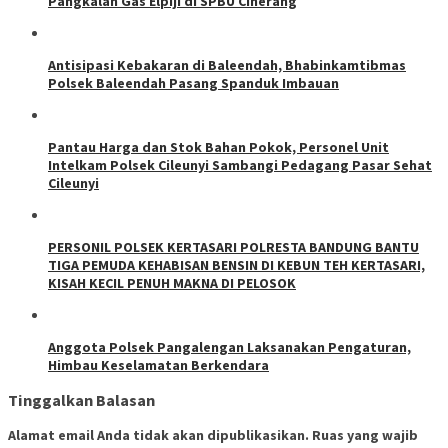
Pangkalan Gas Elpiji di SPBU Ciherang
Antisipasi Kebakaran di Baleendah, Bhabinkamtibmas
Polsek Baleendah Pasang Spanduk Imbauan
Pantau Harga dan Stok Bahan Pokok, Personel Unit
Intelkam Polsek Cileunyi Sambangi Pedagang Pasar Sehat
Cileunyi
PERSONIL POLSEK KERTASARI POLRESTA BANDUNG BANTU
TIGA PEMUDA KEHABISAN BENSIN DI KEBUN TEH KERTASARI,
KISAH KECIL PENUH MAKNA DI PELOSOK
Anggota Polsek Pangalengan Laksanakan Pengaturan,
Himbau Keselamatan Berkendara
Tinggalkan Balasan
Alamat email Anda tidak akan dipublikasikan.
Ruas yang wajib