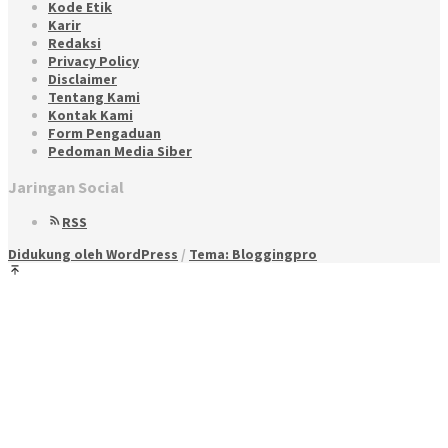
Kode Etik
Karir
Redaksi
Privacy Policy
Disclaimer
Tentang Kami
Kontak Kami
Form Pengaduan
Pedoman Media Siber
Jaringan Social
RSS
Didukung oleh WordPress
/
Tema: Bloggingpro