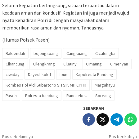
Selama kegiatan berlangsung, situasi terpantau dalam
keadaan aman dan kondusif. Kegiatan ini juga menjadi wujud
nyata kehadiran Polri di tengah masyarakat dalam
memberikan rasa aman dan nyaman. Tandasnya.
(Humas Polsek Paseh)
Baleendah
bojongsoang
Cangkuang
Cicalengka
Cikancung
Cilengkrang
Cileunyi
Cimaung
Cimenyan
ciwiday
Dayeuhkolot
Ibun
Kapolresta Bandung
Kombes Pol Aldi Subartono SH SIK MH CPHR
Margahayu
Paseh
Polresta bandung
Rancaekek
Soreang
SEBARKAN
Navigasi
Pos sebelumnya
Pos berikutnya