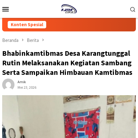
Loncat
Menu
ke
Mobile
konten
Konten Spesial
Beranda
Berita
Bhabinkamtibmas Desa Karangtunggal
Rutin Melaksanakan Kegiatan Sambang
Serta Sampaikan Himbauan Kamtibmas
Amik
Mei 23, 2026