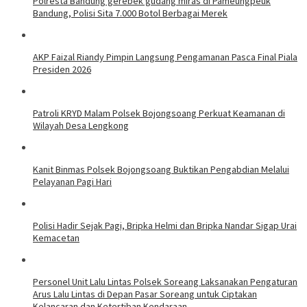
Polresta Bandung gerebek gudang miras di Pameungpeuk
Bandung, Polisi Sita 7.000 Botol Berbagai Merek
AKP Faizal Riandy Pimpin Langsung Pengamanan Pasca Final Piala
Presiden 2026
Patroli KRYD Malam Polsek Bojongsoang Perkuat Keamanan di
Wilayah Desa Lengkong
Kanit Binmas Polsek Bojongsoang Buktikan Pengabdian Melalui
Pelayanan Pagi Hari
Polisi Hadir Sejak Pagi, Bripka Helmi dan Bripka Nandar Sigap Urai
Kemacetan
Personel Unit Lalu Lintas Polsek Soreang Laksanakan Pengaturan
Arus Lalu Lintas di Depan Pasar Soreang untuk Ciptakan
Kelancaran dan Ketertiban Kendaraan