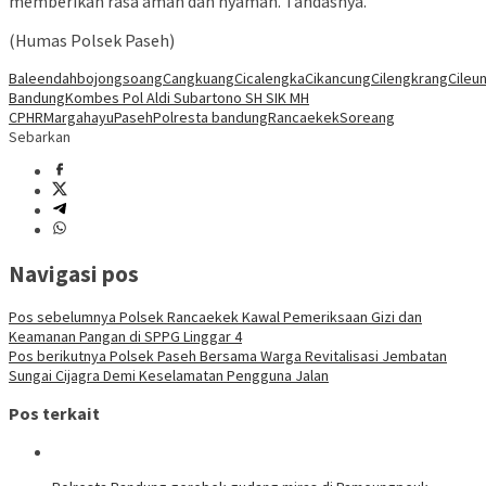
memberikan rasa aman dan nyaman. Tandasnya.
(Humas Polsek Paseh)
Baleendah
bojongsoang
Cangkuang
Cicalengka
Cikancung
Cilengkrang
Cileun
Bandung
Kombes Pol Aldi Subartono SH SIK MH
CPHR
Margahayu
Paseh
Polresta bandung
Rancaekek
Soreang
Sebarkan
Navigasi pos
Pos sebelumnya
Polsek Rancaekek Kawal Pemeriksaan Gizi dan
Keamanan Pangan di SPPG Linggar 4
Pos berikutnya
Polsek Paseh Bersama Warga Revitalisasi Jembatan
Sungai Cijagra Demi Keselamatan Pengguna Jalan
Pos terkait