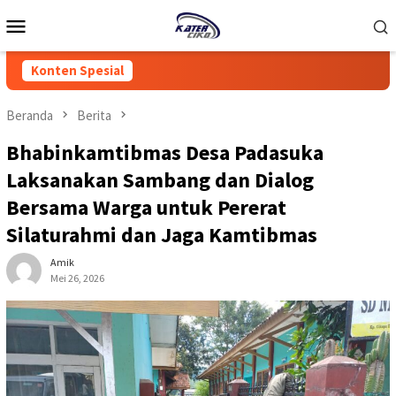
Loncat
Menu
ke
Mobile
konten
Konten Spesial
Beranda
Berita
Bhabinkamtibmas Desa Padasuka
Laksanakan Sambang dan Dialog
Bersama Warga untuk Pererat
Silaturahmi dan Jaga Kamtibmas
Amik
Mei 26, 2026