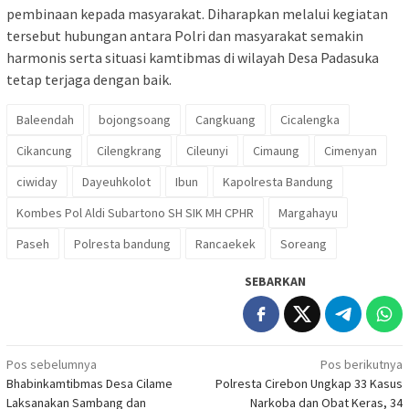
pembinaan kepada masyarakat. Diharapkan melalui kegiatan
tersebut hubungan antara Polri dan masyarakat semakin
harmonis serta situasi kamtibmas di wilayah Desa Padasuka
tetap terjaga dengan baik.
Baleendah
bojongsoang
Cangkuang
Cicalengka
Cikancung
Cilengkrang
Cileunyi
Cimaung
Cimenyan
ciwiday
Dayeuhkolot
Ibun
Kapolresta Bandung
Kombes Pol Aldi Subartono SH SIK MH CPHR
Margahayu
Paseh
Polresta bandung
Rancaekek
Soreang
SEBARKAN
Navigasi
Pos sebelumnya
Pos berikutnya
Bhabinkamtibmas Desa Cilame
Polresta Cirebon Ungkap 33 Kasus
pos
Laksanakan Sambang dan
Narkoba dan Obat Keras, 34