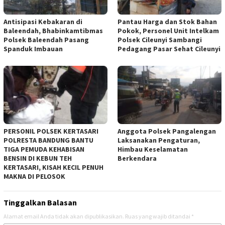
Antisipasi Kebakaran di
Pantau Harga dan Stok Bahan
Baleendah, Bhabinkamtibmas
Pokok, Personel Unit Intelkam
Polsek Baleendah Pasang
Polsek Cileunyi Sambangi
Spanduk Imbauan
Pedagang Pasar Sehat Cileunyi
PERSONIL POLSEK KERTASARI
Anggota Polsek Pangalengan
POLRESTA BANDUNG BANTU
Laksanakan Pengaturan,
TIGA PEMUDA KEHABISAN
Himbau Keselamatan
BENSIN DI KEBUN TEH
Berkendara
KERTASARI, KISAH KECIL PENUH
MAKNA DI PELOSOK
Tinggalkan Balasan
Alamat email Anda tidak akan dipublikasikan.
Ruas yang wajib ditandai
*