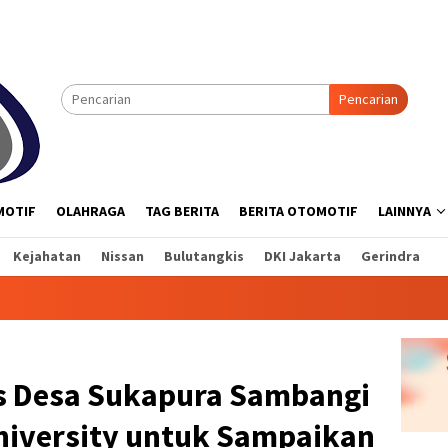
Pencarian
MOTIF
OLAHRAGA
TAG BERITA
BERITA OTOMOTIF
LAINNYA
Kejahatan
Nissan
Bulutangkis
DKI Jakarta
Gerindra
 Desa Sukapura Sambangi
iversity untuk Sampaikan