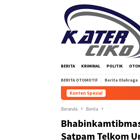
Loncat
ke
konten
BERITA
KRIMINAL
POLITIK
OTO
BERITA OTOMOTIF
Berita Olahraga
Konten Spesial
Beranda
Berita
Bhabinkamtibmas
Satpam Telkom Un