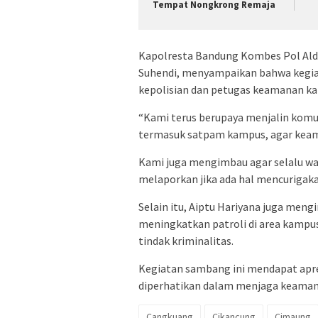
Tempat Nongkrong Remaja
Kapolresta Bandung Kombes Pol Ald
Suhendi, menyampaikan bahwa kegiat
kepolisian dan petugas keamanan ka
“Kami terus berupaya menjalin komu
termasuk satpam kampus, agar keama
Kami juga mengimbau agar selalu w
melaporkan jika ada hal mencurigakan
Selain itu, Aiptu Hariyana juga men
meningkatkan patroli di area kampu
tindak kriminalitas.
Kegiatan sambang ini mendapat apre
diperhatikan dalam menjaga keaman
Cangkuang
Cikancung
Cimaung