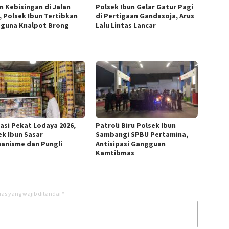
n Kebisingan di Jalan
Polsek Ibun Gelar Gatur Pagi
, Polsek Ibun Tertibkan
di Pertigaan Gandasoja, Arus
guna Knalpot Brong
Lalu Lintas Lancar
asi Pekat Lodaya 2026,
Patroli Biru Polsek Ibun
ek Ibun Sasar
Sambangi SPBU Pertamina,
anisme dan Pungli
Antisipasi Gangguan
Kamtibmas
as yang wajib ditandai
*