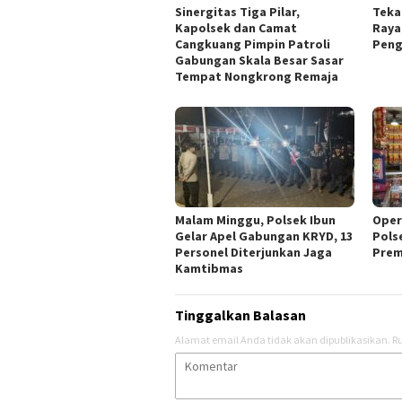
Sinergitas Tiga Pilar,
Teka
Kapolsek dan Camat
Raya
Cangkuang Pimpin Patroli
Peng
Gabungan Skala Besar Sasar
Tempat Nongkrong Remaja
Malam Minggu, Polsek Ibun
Oper
Gelar Apel Gabungan KRYD, 13
Pols
Personel Diterjunkan Jaga
Prem
Kamtibmas
Tinggalkan Balasan
Alamat email Anda tidak akan dipublikasikan.
Ru