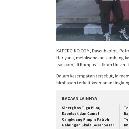
KATERCIKO.COM, Dayeuhkolot, Polre
Hariyana, melaksanakan sambang 
(satpam) di Kampus Telkom Universit
Dalam kesempatan tersebut, ia me
himbauan terkait keamanan lingkun
BACAAN LAINNYA
Sinergitas Tiga Pilar,
Te
Kapolsek dan Camat
Ra
Cangkuang Pimpin Patroli
Te
Gabungan Skala Besar Sasar
Kn