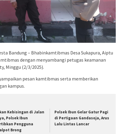
sta Bandung – Bhabinkamtibmas Desa Sukapura, Aiptu
kamtibmas dengan menyambangi petugas keamanan
y, Minggu (2/3/2025).
nyampaikan pesan kamtibmas serta memberikan
gan kampus.
kan Kebisingan di Jalan
Polsek Ibun Gelar Gatur Pagi
ya, Polsek Ibun
di Pertigaan Gandasoja, Arus
rtibkan Pengguna
Lalu Lintas Lancar
alpot Brong