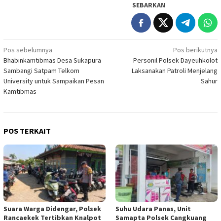
SEBARKAN
Navigasi
Pos sebelumnya
Pos berikutnya
Bhabinkamtibmas Desa Sukapura
Personil Polsek Dayeuhkolot
pos
Sambangi Satpam Telkom
Laksanakan Patroli Menjelang
University untuk Sampaikan Pesan
Sahur
Kamtibmas
POS TERKAIT
Suara Warga Didengar, Polsek
Suhu Udara Panas, Unit
Rancaekek Tertibkan Knalpot
Samapta Polsek Cangkuang