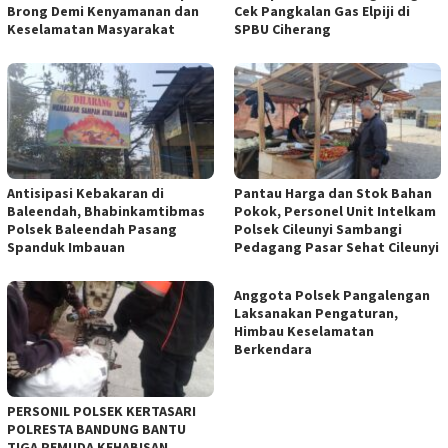
Brong Demi Kenyamanan dan
Cek Pangkalan Gas Elpiji di
Keselamatan Masyarakat
SPBU Ciherang
Antisipasi Kebakaran di
Pantau Harga dan Stok Bahan
Baleendah, Bhabinkamtibmas
Pokok, Personel Unit Intelkam
Polsek Baleendah Pasang
Polsek Cileunyi Sambangi
Spanduk Imbauan
Pedagang Pasar Sehat Cileunyi
Anggota Polsek Pangalengan
Laksanakan Pengaturan,
Himbau Keselamatan
Berkendara
PERSONIL POLSEK KERTASARI
POLRESTA BANDUNG BANTU
TIGA PEMUDA KEHABISAN