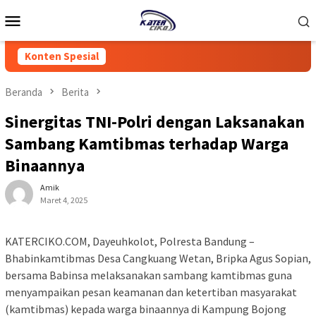
Loncat
Menu
ke
Mobile
konten
Konten Spesial
Beranda
Berita
Sinergitas TNI-Polri dengan Laksanakan
Sambang Kamtibmas terhadap Warga
Binaannya
Amik
Maret 4, 2025
KATERCIKO.COM, Dayeuhkolot, Polresta Bandung –
Bhabinkamtibmas Desa Cangkuang Wetan, Bripka Agus Sopian,
bersama Babinsa melaksanakan sambang kamtibmas guna
menyampaikan pesan keamanan dan ketertiban masyarakat
(kamtibmas) kepada warga binaannya di Kampung Bojong