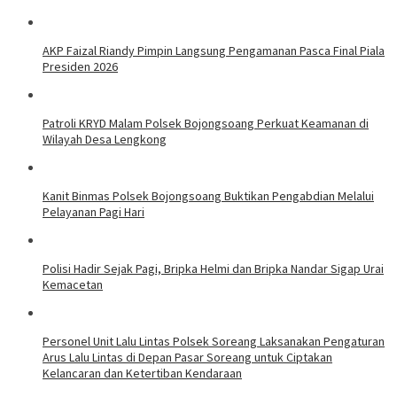
AKP Faizal Riandy Pimpin Langsung Pengamanan Pasca Final Piala
Presiden 2026
Patroli KRYD Malam Polsek Bojongsoang Perkuat Keamanan di
Wilayah Desa Lengkong
Kanit Binmas Polsek Bojongsoang Buktikan Pengabdian Melalui
Pelayanan Pagi Hari
Polisi Hadir Sejak Pagi, Bripka Helmi dan Bripka Nandar Sigap Urai
Kemacetan
Personel Unit Lalu Lintas Polsek Soreang Laksanakan Pengaturan
Arus Lalu Lintas di Depan Pasar Soreang untuk Ciptakan
Kelancaran dan Ketertiban Kendaraan