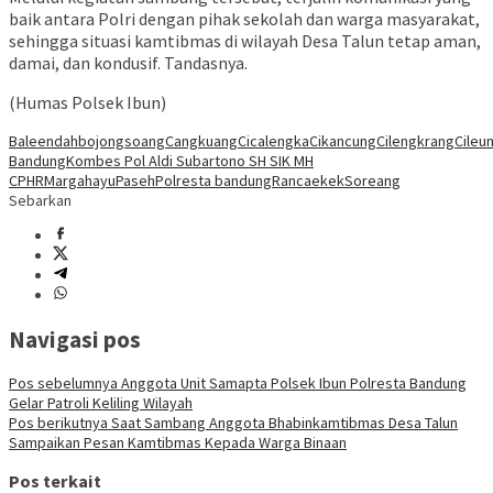
baik antara Polri dengan pihak sekolah dan warga masyarakat,
sehingga situasi kamtibmas di wilayah Desa Talun tetap aman,
damai, dan kondusif. Tandasnya.
(Humas Polsek Ibun)
Baleendah
bojongsoang
Cangkuang
Cicalengka
Cikancung
Cilengkrang
Cileun
Bandung
Kombes Pol Aldi Subartono SH SIK MH
CPHR
Margahayu
Paseh
Polresta bandung
Rancaekek
Soreang
Sebarkan
Navigasi pos
Pos sebelumnya
Anggota Unit Samapta Polsek Ibun Polresta Bandung
Gelar Patroli Keliling Wilayah
Pos berikutnya
Saat Sambang Anggota Bhabinkamtibmas Desa Talun
Sampaikan Pesan Kamtibmas Kepada Warga Binaan
Pos terkait