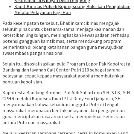
Keamanan di Wilayah Desa Lengkong
Kanit Binmas Polsek Bojongsoang Buktikan Pengabdian
Melalui Pelayanan Pagi Hari
Pada kesempatan tersebut, Bhabinkamtibmas mengajak
seluruh pihak untuk bersama-sama menjaga keamanan dan
ketertiban lingkungan, meningkatkan kewaspadaan terhadap
potensi gangguan kamtibmas, serta mendukung program
pemerintah di bidang ketahanan pangan guna mewujudkan
swasembada pangan nasional.
Selain itu, disosialisasikan pula Program Lapor Pak Kapolresta
Bandung dan layanan Call Center Polri 110 sebagai sarana
pelayanan cepat kepada masyarakat apabila membutuhkan
bantuan kepolisian.
Kapolresta Bandung Kombes Pol Aldi Subartono S.H, S.I.K, M.H
CPHR melalui Kapolsek Ibun IPTU Deny Fourtjahjanto, SH.
menyampaikan bahwa kehadiran anggota Polri di tengah
masyarakat merupakan bentuk pelayanan dan pengayoman
guna menciptakan rasa aman serta memperkuat kemitraan
antara Polri dan masyarakat.
Melalui kegiatan sambang tersebut, terjalin komunikasi yang