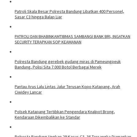
Patroli Skala Besar Polresta Bandung Libatkan 400 Personel,
Sasar C3 hingga Balap Liar
‎PATROLI DAN BHABINKAMTIBMAS SAMBANGI BANK BRI, INGATKAN
SECURITY TERAPKAN SOP KEAMANAN
Polresta Bandung gerebek gudang miras di Pameungpeuk
Bandung, Polisi Sita 7.000 Botol Berbagai Merek
Pantau Arus Lalu Lintas Jalur Terusan Kopo Katapang, Arah
Ciwidey Lancar
Polsek Katapang Tertibkan Pengendara Knalpot Brong,
Kendaraan Dikembalikan ke Standar
Polresta Bandung Ungkap 29 Kasus C3, 36 Tersangka Diamankan