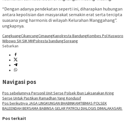
“Dengan adanya pendekatan seperti ini, diharapkan hubungan
antara kepolisian dan masyarakat semakin erat serta tercipta
suasana yang harmonis di wilayah Kelurahan Manggahang”.
ungkapnya.
Cangkuang
Cikancung
Cimaung
Kapolresta Bandung
Kombes Pol Kusworo
Wibowo SH SIK MH
Polresta bandung
Soreang
Sebarkan
Navigasi pos
Pos sebelumnya
Personil Unit Serse Polsek Ibun Laksanakan Kring
Serse Untuk Pastikan Ramadhan Yang Kondusif
Pos berikutnya
JAGA LINGKUNGAN BHABINKAMTIBMAS POLSEK
BALEENDAH BERSAMA BABINSA GELAR PATROLI DIALOGIS DIMALAKASARI.
Pos terkait