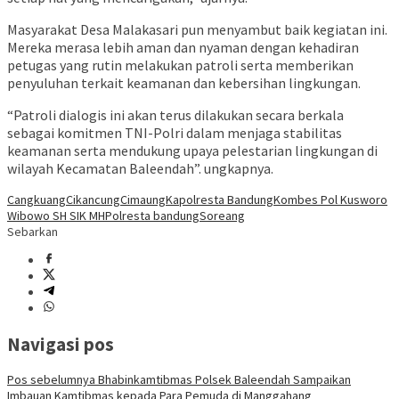
Masyarakat Desa Malakasari pun menyambut baik kegiatan ini.
Mereka merasa lebih aman dan nyaman dengan kehadiran
petugas yang rutin melakukan patroli serta memberikan
penyuluhan terkait keamanan dan kebersihan lingkungan.
“Patroli dialogis ini akan terus dilakukan secara berkala
sebagai komitmen TNI-Polri dalam menjaga stabilitas
keamanan serta mendukung upaya pelestarian lingkungan di
wilayah Kecamatan Baleendah”. ungkapnya.
Cangkuang
Cikancung
Cimaung
Kapolresta Bandung
Kombes Pol Kusworo
Wibowo SH SIK MH
Polresta bandung
Soreang
Sebarkan
Navigasi pos
Pos sebelumnya
Bhabinkamtibmas Polsek Baleendah Sampaikan
Imbauan Kamtibmas kepada Para Pemuda di Manggahang