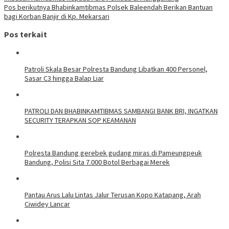
Pos berikutnya
Bhabinkamtibmas Polsek Baleendah Berikan Bantuan
bagi Korban Banjir di Kp. Mekarsari
Pos terkait
Patroli Skala Besar Polresta Bandung Libatkan 400 Personel,
Sasar C3 hingga Balap Liar
‎PATROLI DAN BHABINKAMTIBMAS SAMBANGI BANK BRI, INGATKAN
SECURITY TERAPKAN SOP KEAMANAN
Polresta Bandung gerebek gudang miras di Pameungpeuk
Bandung, Polisi Sita 7.000 Botol Berbagai Merek
Pantau Arus Lalu Lintas Jalur Terusan Kopo Katapang, Arah
Ciwidey Lancar