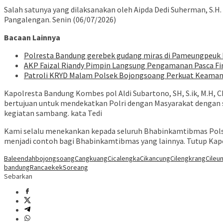
Salah satunya yang dilaksanakan oleh Aipda Dedi Suherman, S
Pangalengan. Senin (06/07/2026)
Bacaan Lainnya
Polresta Bandung gerebek gudang miras di Pameungpeuk Ba
AKP Faizal Riandy Pimpin Langsung Pengamanan Pasca Fin
Patroli KRYD Malam Polsek Bojongsoang Perkuat Keaman
Kapolresta Bandung Kombes pol Aldi Subartono, SH, S.ik, M.H,
bertujuan untuk mendekatkan Polri dengan Masyarakat dengan 
kegiatan sambang. kata Tedi
Kami selalu menekankan kepada seluruh Bhabinkamtibmas Pol
menjadi contoh bagi Bhabinkamtibmas yang lainnya. Tutup Kap
Baleendah
bojongsoang
Cangkuang
Cicalengka
Cikancung
Cilengkrang
Cileun
bandung
Rancaekek
Soreang
Sebarkan