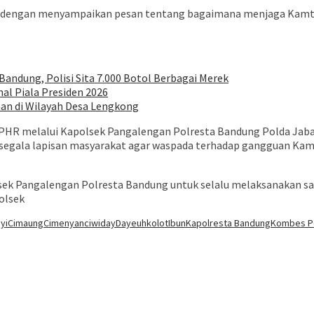
.H. dengan menyampaikan pesan tentang bagaimana menjaga Kamt
ndung, Polisi Sita 7.000 Botol Berbagai Merek
al Piala Presiden 2026
an di Wilayah Desa Lengkong
 CPHR melalui Kapolsek Pangalengan Polresta Bandung Polda Jab
segala lapisan masyarakat agar waspada terhadap gangguan Kam
sek Pangalengan Polresta Bandung untuk selalu melaksanakan
olsek
yi
Cimaung
Cimenyan
ciwiday
Dayeuhkolot
Ibun
Kapolresta Bandung
Kombes Po