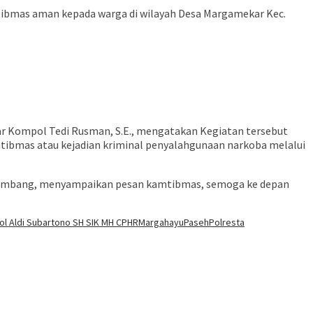
ibmas aman kepada warga di wilayah Desa Margamekar Kec.
ar Kompol Tedi Rusman, S.E., mengatakan Kegiatan tersebut
tibmas atau kejadian kriminal penyalahgunaan narkoba melalui
 sambang, menyampaikan pesan kamtibmas, semoga ke depan
l Aldi Subartono SH SIK MH CPHR
Margahayu
Paseh
Polresta