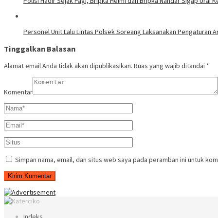
Polisi Hadir Sejak Pagi, Bripka Helmi dan Bripka Nandar Sigap Urai
Personel Unit Lalu Lintas Polsek Soreang Laksanakan Pengaturan A
Tinggalkan Balasan
Alamat email Anda tidak akan dipublikasikan.
Ruas yang wajib ditandai
*
Komentar
Simpan nama, email, dan situs web saya pada peramban ini untuk kom
Indeks