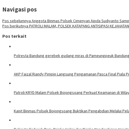
Navigasi pos
Pos sebelumnya
Anggota Binmas Polsek Cimenyan Aipda Sudiyanto Sam
Pos berikutnya
‎PATROLI MALAM, POLSEK KATAPANG ANTISIPASI KEJAHATAN
Pos terkait
Polresta Bandung gerebek gudang miras di Pameungpeuk Bandung, P
AKP Faizal Riandy Pimpin Langsung Pengamanan Pasca Final Piala P
Patroli KRYD Malam Polsek Bojongsoang Perkuat Keamanan di Wil
Kanit Binmas Polsek Bojongsoang Buktikan Pengabdian Melalui Pela