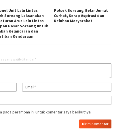
nel Unit Lalu Lintas
Polsek Soreang Gelar Jumat
ek Soreang Laksanakan
Curhat, Serap Aspirasi dan
aturan Arus Lalu Lintas
Keluhan Masyarakat
epan Pasar Soreang untuk
akan Kelancaran dan
rtiban Kendaraan
as yang wajib ditandai
*
a pada peramban ini untuk komentar saya berikutnya.