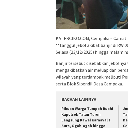
KATERCIKO.COM, Cempaka – Camat Tal
**tanggul jebol akibat banjir di RW
Selasa (23/12/2025) hingga malam har
Banjir tersebut disebabkan jebolnya
mengakibatkan air meluap dan berda
wilayah yang terdampak meliputi Pe
serta Blok Sipendil Desa Cempaka.
BACAAN LAINNYA
Ribuan Warga Tumpah Ruah!
Ju
Kapolsek Talun Turun
Ta
Langsung Kawal Karnaval 1
De
Suro, Ogoh-ogoh hingga
Ce