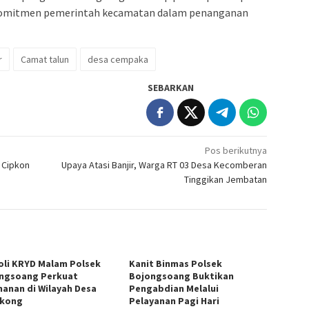
 komitmen pemerintah kecamatan dalam penanganan
r
Camat talun
desa cempaka
SEBARKAN
Pos berikutnya
l Cipkon
Upaya Atasi Banjir, Warga RT 03 Desa Kecomberan
Tinggikan Jembatan
oli KRYD Malam Polsek
Kanit Binmas Polsek
ngsoang Perkuat
Bojongsoang Buktikan
anan di Wilayah Desa
Pengabdian Melalui
gkong
Pelayanan Pagi Hari