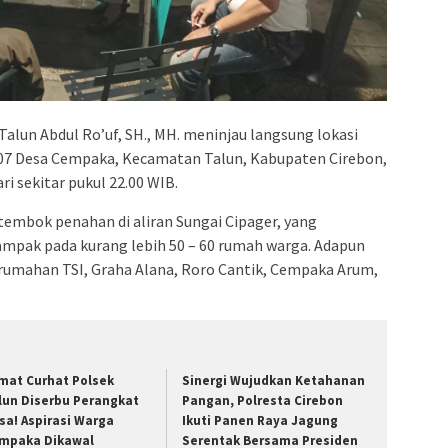
un Abdul Ro’uf, SH., MH. meninjau langsung lokasi
 007 Desa Cempaka, Kecamatan Talun, Kabupaten Cirebon,
i sekitar pukul 22.00 WIB.
 tembok penahan di aliran Sungai Cipager, yang
mpak pada kurang lebih 50 – 60 rumah warga. Adapun
rumahan TSI, Graha Alana, Roro Cantik, Cempaka Arum,
mat Curhat Polsek
Sinergi Wujudkan Ketahanan
lun Diserbu Perangkat
Pangan, Polresta Cirebon
sa! Aspirasi Warga
Ikuti Panen Raya Jagung
mpaka Dikawal
Serentak Bersama Presiden