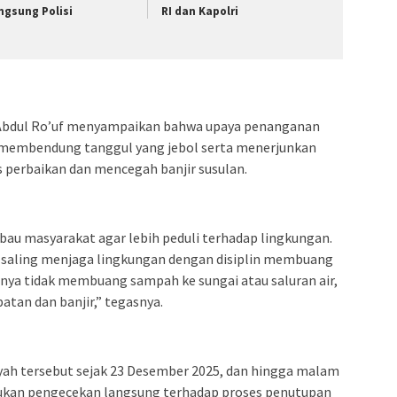
ngsung Polisi
RI dan Kapolri
 Abdul Ro’uf menyampaikan bahwa upaya penanganan
a membendung tanggul yang jebol serta menerjunkan
 perbaikan dan mencegah banjir susulan.
bau masyarakat agar lebih peduli terhadap lingkungan.
 saling menjaga lingkungan dengan disiplin membuang
ya tidak membuang sampah ke sungai atau saluran air,
an dan banjir,” tegasnya.
ayah tersebut sejak 23 Desember 2025, dan hingga malam
kukan pengecekan langsung terhadap proses penutupan