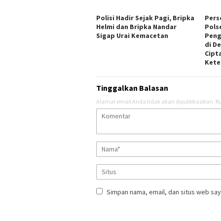
Polisi Hadir Sejak Pagi, Bripka
Perso
Helmi dan Bripka Nandar
Pols
Sigap Urai Kemacetan
Peng
di D
Cipt
Kete
Tinggalkan Balasan
Alamat email Anda tidak akan dipublikasikan.
Ru
Simpan nama, email, dan situs web say