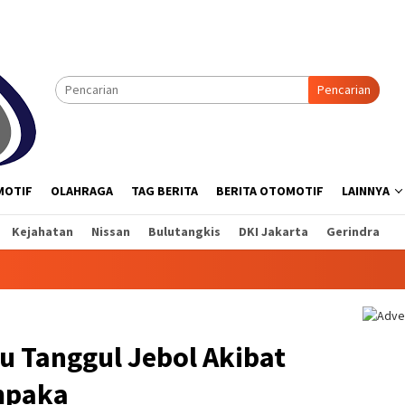
Pencarian
MOTIF
OLAHRAGA
TAG BERITA
BERITA OTOMOTIF
LAINNYA
Kejahatan
Nissan
Bulutangkis
DKI Jakarta
Gerindra
u Tanggul Jebol Akibat
empaka