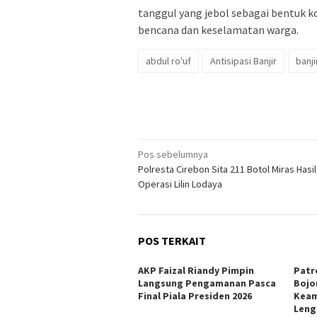
tanggul yang jebol sebagai bentuk
bencana dan keselamatan warga.
abdul ro'uf
Antisipasi Banjir
banji
Navigasi
Pos sebelumnya
Polresta Cirebon Sita 211 Botol Miras Hasi
pos
Operasi Lilin Lodaya
POS TERKAIT
AKP Faizal Riandy Pimpin
Patr
Langsung Pengamanan Pasca
Bojo
Final Piala Presiden 2026
Keam
Len