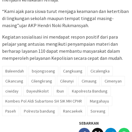
“Kami ajak para siswa turut menjaga keamanan dan ketertiban
di lingkungan sekolah maupun tempat tinggal masing-
masing”.ujar AKP Hendri Noki Rukmansyah.
Kegiatan sosialisasi ini mendapat respon positif dari para
pelajar yang antusias mengikuti penyampaian materi dan
berharap layanan 110 dapat membantu masyarakat dalam
memperoleh pelayanan Kepolisian secara cepat dan mudah.
Baleendah
bojongsoang
Cangkuang
Cicalengka
Cikancung
Cilengkrang
Cileunyi
Cimaung
Cimenyan
ciwiday
Dayeuhkolot
Ibun
Kapolresta Bandung
Kombes Pol Aldi Subartono SH SIK MH CPHR
Margahayu
Paseh
Polresta bandung
Rancaekek
Soreang
SEBARKAN