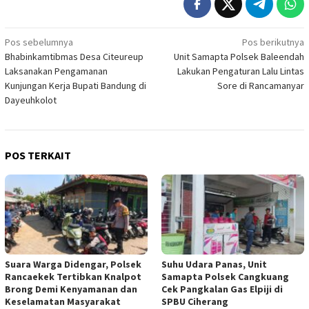
Navigasi
Pos sebelumnya
Pos berikutnya
Bhabinkamtibmas Desa Citeureup
Unit Samapta Polsek Baleendah
pos
Laksanakan Pengamanan
Lakukan Pengaturan Lalu Lintas
Kunjungan Kerja Bupati Bandung di
Sore di Rancamanyar
Dayeuhkolot
POS TERKAIT
Suara Warga Didengar, Polsek
Suhu Udara Panas, Unit
Rancaekek Tertibkan Knalpot
Samapta Polsek Cangkuang
Brong Demi Kenyamanan dan
Cek Pangkalan Gas Elpiji di
Keselamatan Masyarakat
SPBU Ciherang