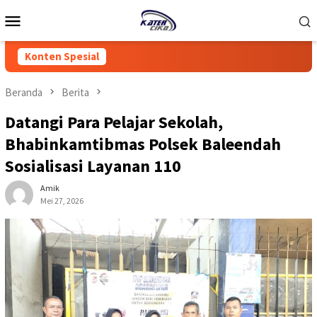
Loncat
Menu
ke
Mobile
konten
Konten Spesial
Beranda
Berita
Datangi Para Pelajar Sekolah,
Bhabinkamtibmas Polsek Baleendah
Sosialisasi Layanan 110
Amik
Mei 27, 2026