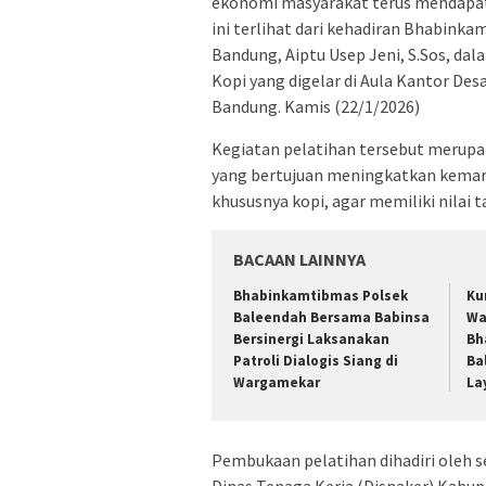
ekonomi masyarakat terus mendapat 
ini terlihat dari kehadiran Bhabinka
Bandung, Aiptu Usep Jeni, S.Sos, d
Kopi yang digelar di Aula Kantor De
Bandung. Kamis (22/1/2026)
Kegiatan pelatihan tersebut merup
yang bertujuan meningkatkan kemam
khususnya kopi, agar memiliki nilai 
BACAAN LAINNYA
Bhabinkamtibmas Polsek
Ku
Baleendah Bersama Babinsa
Wa
Bersinergi Laksanakan
Bh
Patroli Dialogis Siang di
Ba
Wargamekar
La
Pembukaan pelatihan dihadiri oleh s
Dinas Tenaga Kerja (Disnaker) Kabu