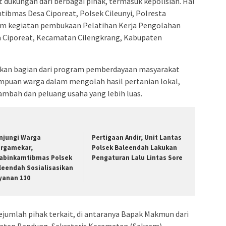
dukungan dari berbagai pihak, termasuk kepolisian. Hal
mtibmas Desa Ciporeat, Polsek Cileunyi, Polresta
alam kegiatan pembukaan Pelatihan Kerja Pengolahan
sa Ciporeat, Kecamatan Cilengkrang, Kabupaten
akan bagian dari program pemberdayaan masyarakat
puan warga dalam mengolah hasil pertanian lokal,
tambah dan peluang usaha yang lebih luas.
njungi Warga
Pertigaan Andir, Unit Lantas
rgamekar,
Polsek Baleendah Lakukan
abinkamtibmas Polsek
Pengaturan Lalu Lintas Sore
leendah Sosialisasikan
yanan 110
ejumlah pihak terkait, di antaranya Bapak Makmun dari
paten Bandung, Sekretaris Kecamatan (Sekcam)