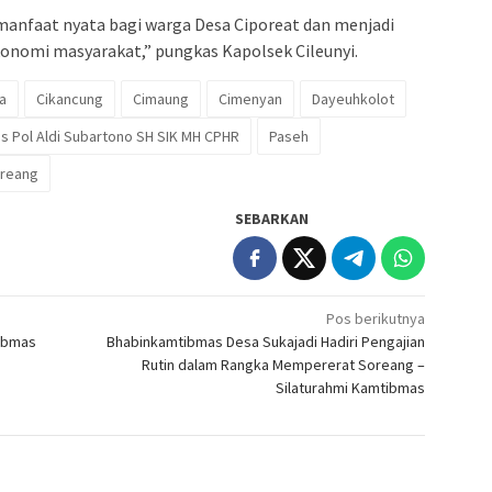
anfaat nyata bagi warga Desa Ciporeat dan menjadi
onomi masyarakat,” pungkas Kapolsek Cileunyi.
a
Cikancung
Cimaung
Cimenyan
Dayeuhkolot
 Pol Aldi Subartono SH SIK MH CPHR
Paseh
reang
SEBARKAN
Pos berikutnya
tibmas
Bhabinkamtibmas Desa Sukajadi Hadiri Pengajian
Rutin dalam Rangka Mempererat Soreang –
Silaturahmi Kamtibmas