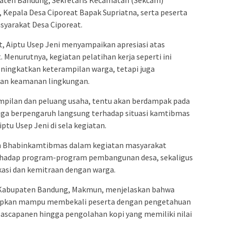
Kepala Desa Ciporeat Bapak Supriatna, serta peserta
yarakat Desa Ciporeat.
 Aiptu Usep Jeni menyampaikan apresiasi atas
 Menurutnya, kegiatan pelatihan kerja seperti ini
eningkatkan keterampilan warga, tetapi juga
l dan keamanan lingkungan.
mpilan dan peluang usaha, tentu akan berdampak pada
juga berpengaruh langsung terhadap situasi kamtibmas
iptu Usep Jeni di sela kegiatan.
n Bhabinkamtibmas dalam kegiatan masyarakat
rhadap program-program pembangunan desa, sekaligus
asi dan kemitraan dengan warga.
r Kabupaten Bandung, Makmun, menjelaskan bahwa
arapkan mampu membekali peserta dengan pengetahuan
pascapanen hingga pengolahan kopi yang memiliki nilai