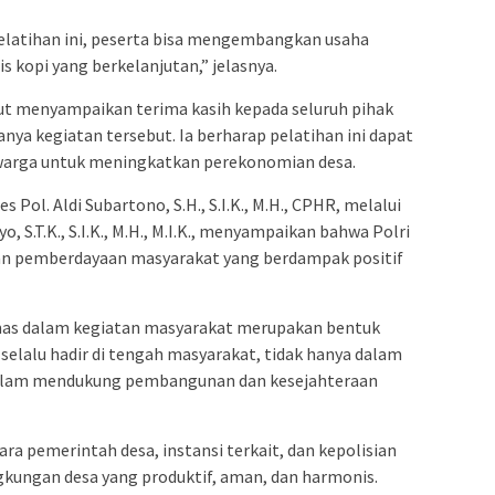
elatihan ini, peserta bisa mengembangkan usaha
 kopi yang berkelanjutan,” jelasnya.
rut menyampaikan terima kasih kepada seluruh pihak
ya kegiatan tersebut. Ia berharap pelatihan ini dapat
warga untuk meningkatkan perekonomian desa.
Pol. Aldi Subartono, S.H., S.I.K., M.H., CPHR, melalui
, S.T.K., S.I.K., M.H., M.I.K., menyampaikan bahwa Polri
n pemberdayaan masyarakat yang berdampak positif
as dalam kegiatan masyarakat merupakan bentuk
elalu hadir di tengah masyarakat, tidak hanya dalam
dalam mendukung pembangunan dan kesejahteraan
a pemerintah desa, instansi terkait, dan kepolisian
ungan desa yang produktif, aman, dan harmonis.