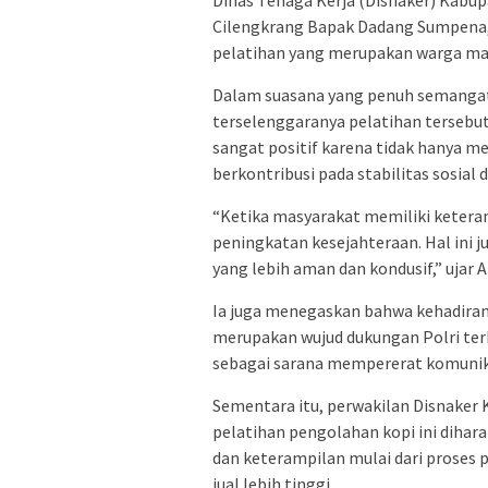
Cilengkrang Bapak Dadang Sumpena, 
pelatihan yang merupakan warga mas
Dalam suasana yang penuh semangat,
terselenggaranya pelatihan tersebut.
sangat positif karena tidak hanya m
berkontribusi pada stabilitas sosia
“Ketika masyarakat memiliki ketera
peningkatan kesejahteraan. Hal ini 
yang lebih aman dan kondusif,” ujar A
Ia juga menegaskan bahwa kehadira
merupakan wujud dukungan Polri te
sebagai sarana mempererat komunik
Sementara itu, perwakilan Disnake
pelatihan pengolahan kopi ini dih
dan keterampilan mulai dari proses 
jual lebih tinggi.