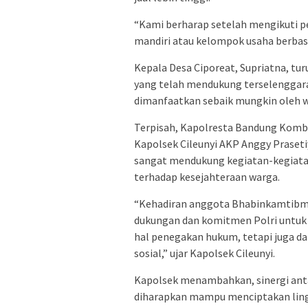
“Kami berharap setelah mengikuti p
mandiri atau kelompok usaha berbasis
Kepala Desa Ciporeat, Supriatna, tu
yang telah mendukung terselenggaran
dimanfaatkan sebaik mungkin oleh 
Terpisah, Kapolresta Bandung Kombes 
Kapolsek Cileunyi AKP Anggy Prasetiyo
sangat mendukung kegiatan-kegiata
terhadap kesejahteraan warga.
“Kehadiran anggota Bhabinkamtibm
dukungan dan komitmen Polri untuk s
hal penegakan hukum, tetapi juga 
sosial,” ujar Kapolsek Cileunyi.
Kapolsek menambahkan, sinergi antar
diharapkan mampu menciptakan lingk