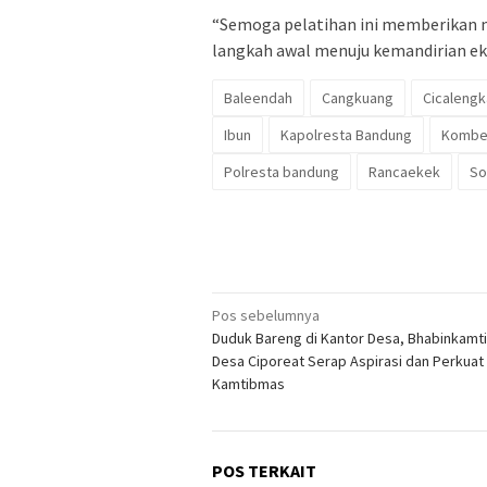
“Semoga pelatihan ini memberikan m
langkah awal menuju kemandirian ek
Baleendah
Cangkuang
Cicalengk
Ibun
Kapolresta Bandung
Kombes
Polresta bandung
Rancaekek
So
Navigasi
Pos sebelumnya
Duduk Bareng di Kantor Desa, Bhabinkam
pos
Desa Ciporeat Serap Aspirasi dan Perkuat
Kamtibmas
POS TERKAIT