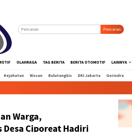
Pencarian
MOTIF
OLAHRAGA
TAG BERITA
BERITA OTOMOTIF
LAINNYA
Kejahatan
Nissan
Bulutangkis
DKI Jakarta
Gerindra
an Warga,
Desa Ciporeat Hadiri