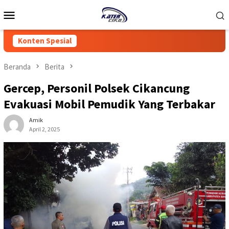
Loncat
Menu
ke
Mobile
konten
Konten Spesial
Beranda
Berita
Gercep, Personil Polsek Cikancung
Evakuasi Mobil Pemudik Yang Terbakar
Amik
April 2, 2025