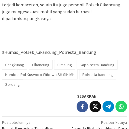
terjadi kemacetan, selain itu juga personil Polsek Cikancung
juga mengevakuasi mobil yang sudah berhasil
dipadamkan.pungkasnya
#Humas_Polsek_Cikancung_Polresta_Bandung
Cangkuang
Cikancung
Cimaung
Kapolresta Bandung
Kombes Pol Kusworo Wibowo SH SIK MH
Polresta bandung
Soreang
SEBARKAN
Navigasi
Pos sebelumnya
Pos berikutnya
Polsek Rancaekek Tingkatkan
Anggota Bhabinkamtibmas Desa