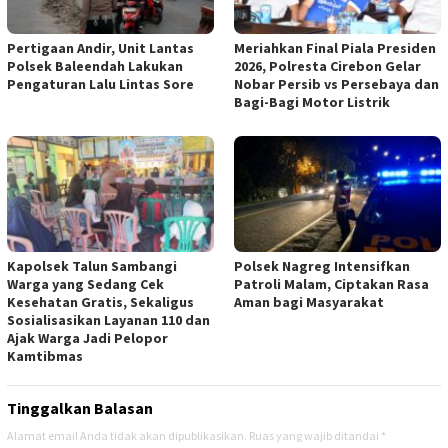
Pertigaan Andir, Unit Lantas
Meriahkan Final Piala Presiden
Polsek Baleendah Lakukan
2026, Polresta Cirebon Gelar
Pengaturan Lalu Lintas Sore
Nobar Persib vs Persebaya dan
Bagi-Bagi Motor Listrik
Kapolsek Talun Sambangi
Polsek Nagreg Intensifkan
Warga yang Sedang Cek
Patroli Malam, Ciptakan Rasa
Kesehatan Gratis, Sekaligus
Aman bagi Masyarakat
Sosialisasikan Layanan 110 dan
Ajak Warga Jadi Pelopor
Kamtibmas
Tinggalkan Balasan
Alamat email Anda tidak akan dipublikasikan.
Ruas yang wajib ditandai
*