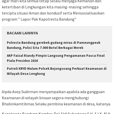
agar mari kita semua tetap Selalu menjaga Kemanan dan
ketertiban di Lingkungan kita masing-masing sehingga
tercipta situasi Aman dan kondusif serta Mensosialisasikan
program ” Lapor Pak Kapolresta Bandung”
BACAAN LAINNYA
Polresta Bandung gerebek gudang miras di Pameungpeuk
Bandung, Polisi Sita 7.000 Botol Berbagai Merek
AKP Faizal Riandy Pimpin Langsung Pengamanan Pasca Final
Piala Presiden 2026
Patroli KRYD Malam Polsek Bojongsoang Perkuat Keamanan di
Wilayah Desa Lengkong
Aipda Asep Sudirman menyampaikan apabila ada gangguan
Keamanan di wilayah binaan segera menghubungi
Bhabinkamtibmas Selaku pembina keamanan di desa, katanya.
Kapolresta Bandung Kombes Pol Aldi Subartono S.H, S.I.K, M.H