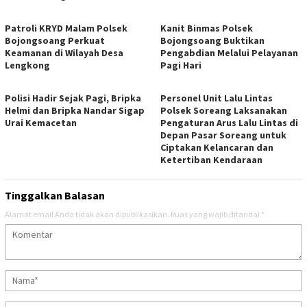
Patroli KRYD Malam Polsek
Kanit Binmas Polsek
Bojongsoang Perkuat
Bojongsoang Buktikan
Keamanan di Wilayah Desa
Pengabdian Melalui Pelayanan
Lengkong
Pagi Hari
Polisi Hadir Sejak Pagi, Bripka
Personel Unit Lalu Lintas
Helmi dan Bripka Nandar Sigap
Polsek Soreang Laksanakan
Urai Kemacetan
Pengaturan Arus Lalu Lintas di
Depan Pasar Soreang untuk
Ciptakan Kelancaran dan
Ketertiban Kendaraan
Tinggalkan Balasan
Alamat email Anda tidak akan dipublikasikan.
Ruas yang wajib ditandai
*