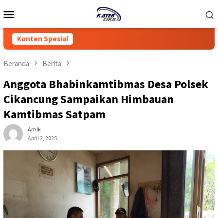
Loncat
Menu
ke
Mobile
konten
Konten Spesial
Beranda
Berita
Anggota Bhabinkamtibmas Desa Polsek
Cikancung Sampaikan Himbauan
Kamtibmas Satpam
Amik
April 2, 2025