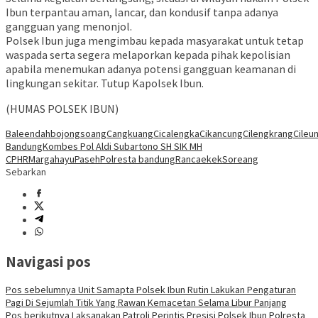
Ibun terpantau aman, lancar, dan kondusif tanpa adanya
gangguan yang menonjol.
Polsek Ibun juga mengimbau kepada masyarakat untuk tetap
waspada serta segera melaporkan kepada pihak kepolisian
apabila menemukan adanya potensi gangguan keamanan di
lingkungan sekitar. Tutup Kapolsek Ibun.
(HUMAS POLSEK IBUN)
Baleendah
bojongsoang
Cangkuang
Cicalengka
Cikancung
Cilengkrang
Cileun
Bandung
Kombes Pol Aldi Subartono SH SIK MH
CPHR
Margahayu
Paseh
Polresta bandung
Rancaekek
Soreang
Sebarkan
Navigasi pos
Pos sebelumnya
Unit Samapta Polsek Ibun Rutin Lakukan Pengaturan
Pagi Di Sejumlah Titik Yang Rawan Kemacetan Selama Libur Panjang
Pos berikutnya
Laksanakan Patroli Perintis Presisi Polsek Ibun Polresta