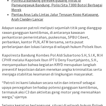
Polresta Bandung gerebek gudang miras di
Pameungpeuk Bandung, Polisi Sita 7.000 Botol Berbagai
Merek
Pantau Arus Lalu Lintas Jalur Terusan Kopo Katapang,
Arah Ciwidey Lancar
Adapun sasaran patroli meliputi sejumlah titik yang dianggap
rawan gangguan kamtibmas, di antaranya kawasan
perkantoran pemerintahan, puskesmas, SPBU Cibeet,
perbankan, kantor PLN, ATM bersama, serta pusat
perbelanjaan dan lokasi lainnya di wilayah hukum Polsek Ibun.
Kapolresta Bandung Kombes Pol Aldi Subartono S.H, S.I.K, M.H
CPHR melalui Kapolsek Ibun IPTU Deny Fourtjahjanto, S.H.,
menyampaikan bahwa kegiatan KRYD merupakan langkah
preventif kepolisian dalam menekan angka kriminalitas serta
menjaga stabilitas keamanan di lingkungan masyarakat.
“Patroli ini kami lakukan secara rutin dan intensif sebagai
upaya pencegahan terhadap potensi gangguan kamtibmas,
termasuk aksi C3 dan aktivitas geng motor yang meresahkan
warga,” ujarnya.
Selama kegiatan berlangsung, situasi di wilayah hukum Polsek