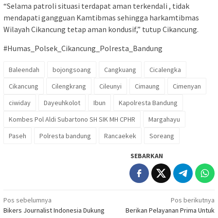
“Selama patroli situasi terdapat aman terkendali , tidak
mendapati gangguan Kamtibmas sehingga harkamtibmas
Wilayah Cikancung tetap aman kondusif,” tutup Cikancung.
#Humas_Polsek_Cikancung_Polresta_Bandung
Baleendah
bojongsoang
Cangkuang
Cicalengka
Cikancung
Cilengkrang
Cileunyi
Cimaung
Cimenyan
ciwiday
Dayeuhkolot
Ibun
Kapolresta Bandung
Kombes Pol Aldi Subartono SH SIK MH CPHR
Margahayu
Paseh
Polresta bandung
Rancaekek
Soreang
SEBARKAN
Navigasi
Pos sebelumnya
Pos berikutnya
Bikers Journalist Indonesia Dukung
Berikan Pelayanan Prima Untuk
pos