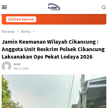
Loncat
Menu
ke
Mobile
konten
Konten Spesial
Beranda
Berita
Jamin Keamanan Wilayah Cikancung :
Anggota Unit Reskrim Polsek Cikancung
Laksanakan Ops Pekat Lodaya 2026
Amik
Mei 21, 2026