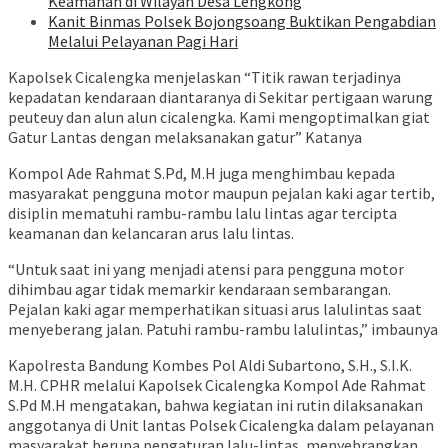
Keamanan di Wilayah Desa Lengkong
Kanit Binmas Polsek Bojongsoang Buktikan Pengabdian
Melalui Pelayanan Pagi Hari
Kapolsek Cicalengka menjelaskan “Titik rawan terjadinya
kepadatan kendaraan diantaranya di Sekitar pertigaan warung
peuteuy dan alun alun cicalengka. Kami mengoptimalkan giat
Gatur Lantas dengan melaksanakan gatur” Katanya
Kompol Ade Rahmat S.Pd, M.H juga menghimbau kepada
masyarakat pengguna motor maupun pejalan kaki agar tertib,
disiplin mematuhi rambu-rambu lalu lintas agar tercipta
keamanan dan kelancaran arus lalu lintas.
“Untuk saat ini yang menjadi atensi para pengguna motor
dihimbau agar tidak memarkir kendaraan sembarangan.
Pejalan kaki agar memperhatikan situasi arus lalulintas saat
menyeberang jalan. Patuhi rambu-rambu lalulintas,” imbaunya
Kapolresta Bandung Kombes Pol Aldi Subartono, S.H., S.I.K.
M.H. CPHR melalui Kapolsek Cicalengka Kompol Ade Rahmat
S.Pd M.H mengatakan, bahwa kegiatan ini rutin dilaksanakan
anggotanya di Unit lantas Polsek Cicalengka dalam pelayanan
masyarakat berupa pengaturan lalu-lintas, menyebrangkan