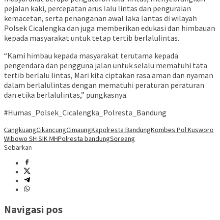
pejalan kaki, percepatan arus lalu lintas dan penguraian
kemacetan, serta penanganan awal laka lantas di wilayah
Polsek Cicalengka dan juga memberikan edukasi dan himbauan
kepada masyarakat untuk tetap tertib berlalulintas.
“Kami himbau kepada masyarakat terutama kepada
pengendara dan pengguna jalan untuk selalu mematuhi tata
tertib berlalu lintas, Mari kita ciptakan rasa aman dan nyaman
dalam berlalulintas dengan mematuhi peraturan peraturan
dan etika berlalulintas,” pungkasnya.
#Humas_Polsek_Cicalengka_Polresta_Bandung
Cangkuang
Cikancung
Cimaung
Kapolresta Bandung
Kombes Pol Kusworo
Wibowo SH SIK MH
Polresta bandung
Soreang
Sebarkan
Navigasi pos