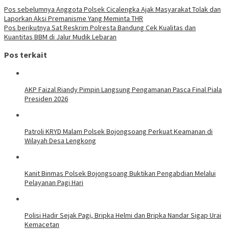
Pos sebelumnya
Anggota Polsek Cicalengka Ajak Masyarakat Tolak dan
Laporkan Aksi Premanisme Yang Meminta THR
Pos berikutnya
Sat Reskrim Polresta Bandung Cek Kualitas dan
Kuantitas BBM di Jalur Mudik Lebaran
Pos terkait
AKP Faizal Riandy Pimpin Langsung Pengamanan Pasca Final Piala
Presiden 2026
Patroli KRYD Malam Polsek Bojongsoang Perkuat Keamanan di
Wilayah Desa Lengkong
Kanit Binmas Polsek Bojongsoang Buktikan Pengabdian Melalui
Pelayanan Pagi Hari
Polisi Hadir Sejak Pagi, Bripka Helmi dan Bripka Nandar Sigap Urai
Kemacetan