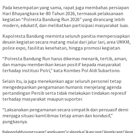
Pada kesempatan yang sama, rapat juga membahas persiapan
Hari Bhayangkara ke-80 Tahun 2026, termasuk pelaksanaan
kegiatan “Polresta Bandung Run 2026” yang dirancang lebih
modern, edukatif, dan melibatkan partisipasi masyarakat luas.
Kapolresta Bandung meminta seluruh panitia mempersiapkan
desain kegiatan secara matang mulai dari jalur lari, area UMKM,
police expo, fasilitas kesehatan, hingga promosi kegiatan.
“Polresta Bandung Run harus dikemas menarik, tertib, aman,
dan mampu memberikan kesan positif kepada masyarakat
terhadap institusi Polri,” kata Kombes Pol Aldi Subartono.
Selain itu, ia juga menekankan agar seluruh personel tetap
mengedepankan pengamanan humanis menjelang agenda
pertandingan Persib serta tidak melakukan tindakan represif
terhadap masyarakat maupun suporter.
“Laksanakan pengamanan secara simpatik dan persuasif demi
menjaga situasi kamtibmas tetap aman dan kondusif,”
pungkasnya.
Baleendah
bojongsoang
Cangkuang
Cicalengka
Cikancung
Cilengkrang
Cileun