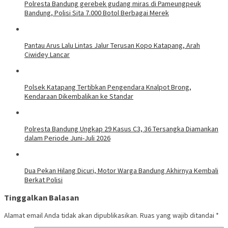
Polresta Bandung gerebek gudang miras di Pameungpeuk
Bandung, Polisi Sita 7.000 Botol Berbagai Merek
Pantau Arus Lalu Lintas Jalur Terusan Kopo Katapang, Arah
Ciwidey Lancar
Polsek Katapang Tertibkan Pengendara Knalpot Brong,
Kendaraan Dikembalikan ke Standar
Polresta Bandung Ungkap 29 Kasus C3, 36 Tersangka Diamankan
dalam Periode Juni-Juli 2026
Dua Pekan Hilang Dicuri, Motor Warga Bandung Akhirnya Kembali
Berkat Polisi
Tinggalkan Balasan
Alamat email Anda tidak akan dipublikasikan.
Ruas yang wajib ditandai
*