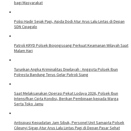
bagi Masyarakat
Polisi Hadir Sejak Pagi, Aipda Dodi Atur Arus Lalu Lintas di Depan
SDN Cipagalo
Patroli KRYD Polsek Bojongsoang Perkuat Keamanan Wilayah Saat
Malam Hari
Turunkan Angka Kriminalitas Diwilayah : Anggota Polsek Ibun
Polresta Bandung Terus Gelar Patroli Siang
Saat Melaksanakan Operasi Pekat Lodaya 2026, Polsek Ibun
Intensifkan Cipta Kondisi, Berikan Pembinaan kepada Warga
Serta Toko Jamu
Antisipasi Kepadatan Jam Sibuk, Personel Unit Samapta Polsek
Cileunyi Sigap Atur Arus Lalu Lintas Pagi di Depan Pasar Sehat