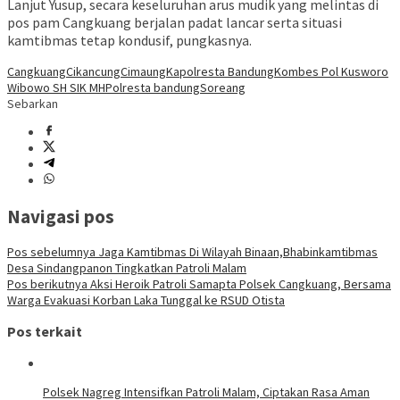
Lanjut Yusup, secara keseluruhan arus mudik yang melintas di
pos pam Cangkuang berjalan padat lancar serta situasi
kamtibmas tetap kondusif, pungkasnya.
Cangkuang
Cikancung
Cimaung
Kapolresta Bandung
Kombes Pol Kusworo
Wibowo SH SIK MH
Polresta bandung
Soreang
Sebarkan
Navigasi pos
Pos sebelumnya
Jaga Kamtibmas Di Wilayah Binaan,Bhabinkamtibmas
Desa Sindangpanon Tingkatkan Patroli Malam
Pos berikutnya
Aksi Heroik Patroli Samapta Polsek Cangkuang, Bersama
Warga Evakuasi Korban Laka Tunggal ke RSUD Otista
Pos terkait
Polsek Nagreg Intensifkan Patroli Malam, Ciptakan Rasa Aman